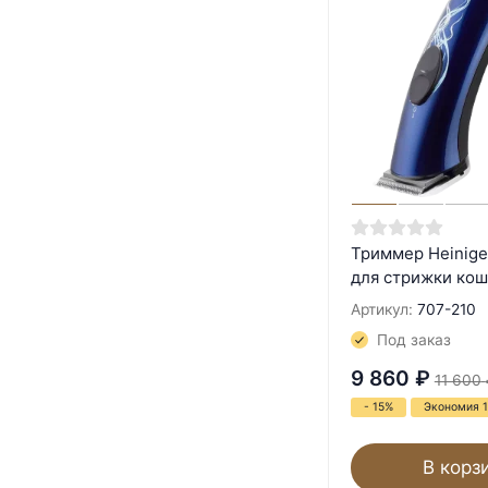
Триммер Heiniger
для стрижки кош
Артикул:
707-210
Под заказ
9 860
₽
11 600
- 15%
Экономия 
В корз