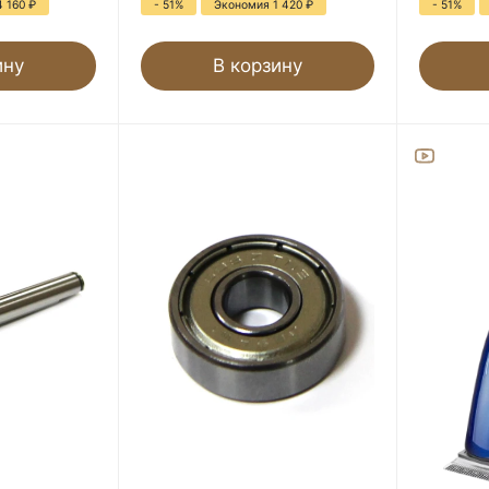
4 160
₽
- 51%
Экономия 1 420
₽
- 51%
ину
В корзину