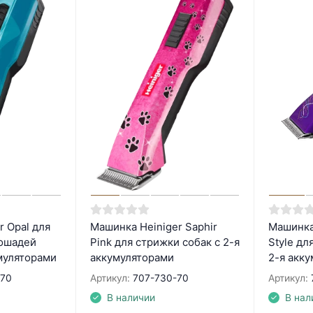
r Opal для
Машинка Heiniger Saphir
Машинка 
лошадей
Pink для стрижки собак с 2-я
Style дл
умуляторами
аккумуляторами
2-я акк
-70
Артикул:
707-730-70
Артикул:
В наличии
В нал