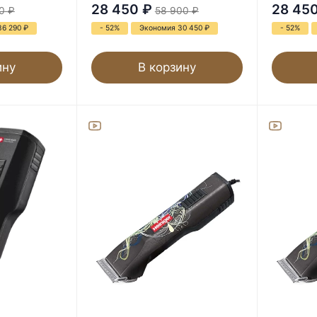
28 450
₽
28 45
0
₽
58 900
₽
36 290
₽
- 52%
Экономия 30 450
₽
- 52%
ину
В корзину