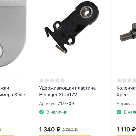
ижки
Удерживающая пластина
Коленчат
ммера Style
Heiniger Xtra/12V
Xpert
Артикул:
717-709
Артикул:
В наличии
В нал
1 340
₽
1 110
₽
₽
2 760
₽