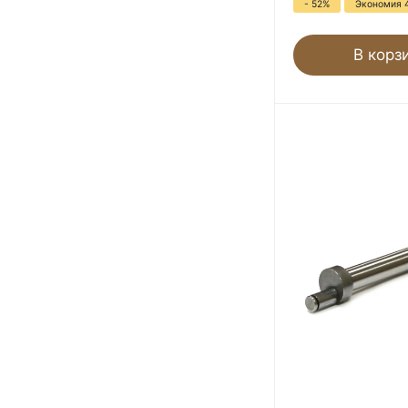
- 52%
Экономия 
В корз