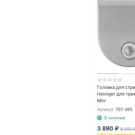
Головка для стр
Heiniger для три
Mini
Артикул:
707-265
В наличии
3 890
₽
8 050