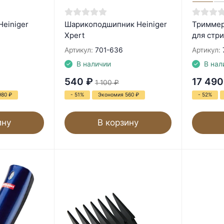
Heiniger
Шарикоподшипник Heiniger
Триммер 
Xpert
для стр
Артикул:
701-636
Артикул:
В наличии
В нал
540
₽
17 490
1 100
₽
980
₽
- 51%
Экономия 560
₽
- 52%
ину
В корзину