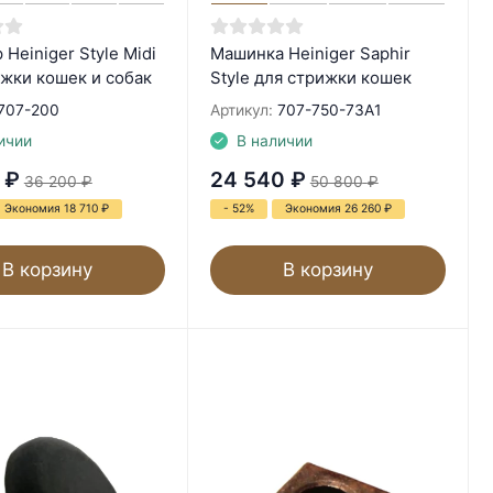
Heiniger Style Midi
Машинка Heiniger Saphir
ижки кошек и собак
Style для стрижки кошек
707-200
Артикул:
707-750-73A1
ичии
В наличии
₽
24 540
₽
36 200
₽
50 800
₽
Экономия 18 710
₽
- 52%
Экономия 26 260
₽
В корзину
В корзину