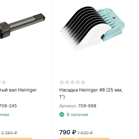
ый вал Heiniger
Насадка Heiniger #8 (25 мм,
1“)
708-245
Артикул:
709-998
ичии
В наличии
790
₽
2 280
₽
1 620
₽