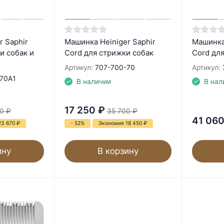
r Saphir
Машинка Heiniger Saphir
Машинка 
и собак и
Cord для стрижки собак
Cord дл
Артикул:
707-700-70
Артикул:
70A1
В наличии
В нал
17 250
₽
0
₽
35 700
₽
41 06
23 670
₽
- 52%
Экономия 18 450
₽
ину
В корзину