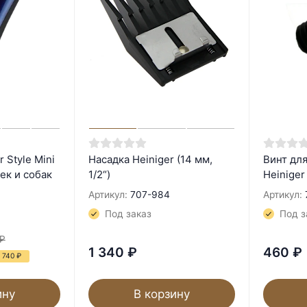
 Style Mini
Насадка Heiniger (14 мм,
Винт дл
ек и собак
1/2“)
Heiniger
Артикул:
707-984
Артикул:
Под заказ
Под з
₽
1 340
₽
460
₽
1 740
₽
ину
В корзину