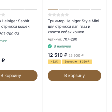
Heiniger Saphir
Триммер Heiniger Style Mini
я стрижки кошек
для стрижки лап глаз и
хвоста собак кошек
707-700-73
Артикул:
707-280
ичии
В наличии
12 510
₽
25 900
₽
0
₽
- 52%
Экономия 13 390
₽
В корзину
В корзину