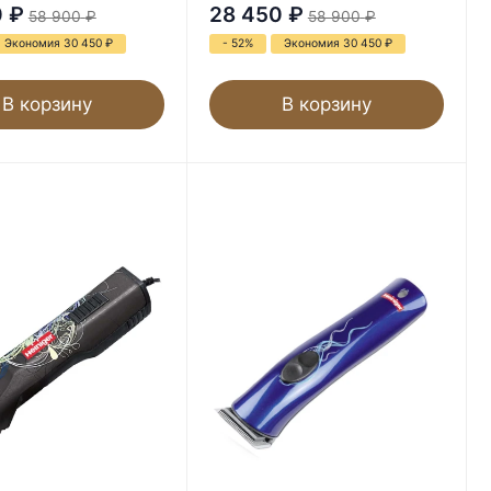
0
₽
28 450
₽
58 900
₽
58 900
₽
Экономия 30 450
₽
- 52%
Экономия 30 450
₽
В корзину
В корзину