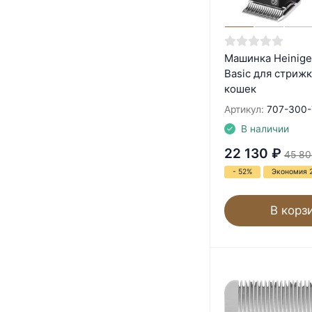
Машинка Heinige
Basic для стрижк
кошек
Артикул:
707-300-
В наличии
22 130
₽
45 80
- 52%
Экономия 
В корз