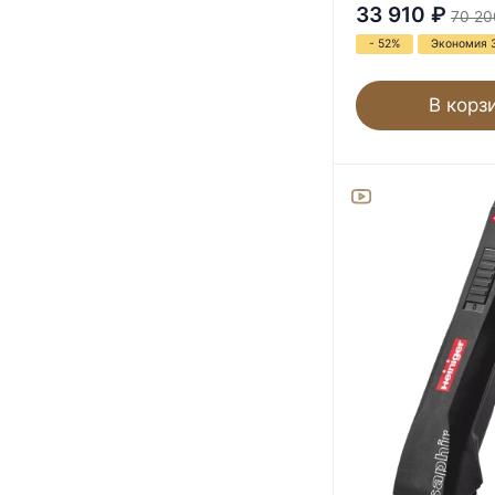
33 910
₽
70 20
- 52%
Экономия 
В корз