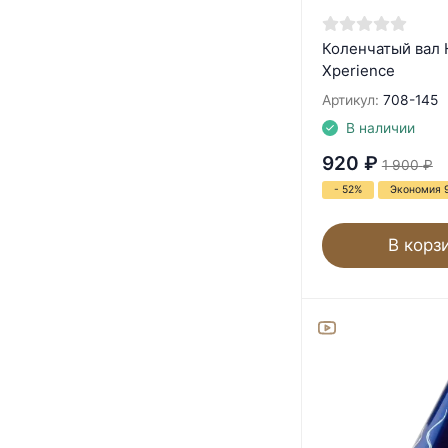
Коленчатый вал 
Xperience
Артикул:
708-145
В наличии
920
₽
1 900
₽
- 52%
Экономия 
В корз