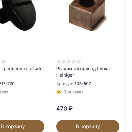
я крепления лезвий
Рычажной привод блока
Heiniger
717-720
Артикул:
706-507
аказ
Под заказ
470
₽
В корзину
В корзину