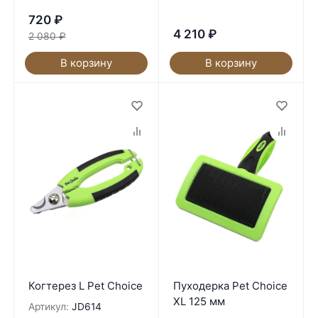
720
₽
4 210
₽
2 080
₽
В корзину
В корзину
Когтерез L Pet Choice
Пуходерка Pet Choice
XL 125 мм
Артикул:
JD614