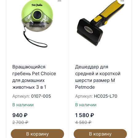
Вращающийся
Дешеддер для
гребень Pet Choice
средней и короткой
для домашних
шерсти размер М
животных 3 в 1
Petmode
Артикул:
0107-005
Артикул:
HC025-L70
В наличии
В наличии
940
₽
1 580
₽
2 700
₽
4 560
₽
В корзину
В корзину