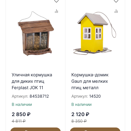
Уличная кормушка
Кормушка-домик
для диких птиц
Gaun для мелких
Ferplast JOK 11
птиц металл
Артикул:
84538712
Артикул:
14520
В наличии
В наличии
2 850
₽
2 120
₽
4 811
₽
8 350
₽