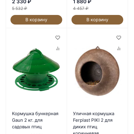
2 330
₽
1 880
₽
5 532
₽
4 457
₽
В корзину
В корзину
Кормушка бункерная
Уличная кормушка
Gaun 2 кг. для
Ferplast PIKI 2 для
садовых птиц
диких птиц
коричневая