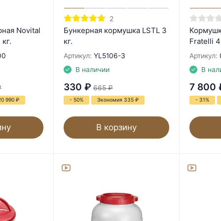
2
ная Novital
Бункерная кормушка LSTL 3
Кормушк
 кг.
кг.
Fratelli 
00
Артикул:
YL5106-3
Артикул:
В наличии
В нал
330
₽
7 800
₽
665
₽
20 990
₽
- 50%
Экономия 335
₽
- 31%
ину
В корзину