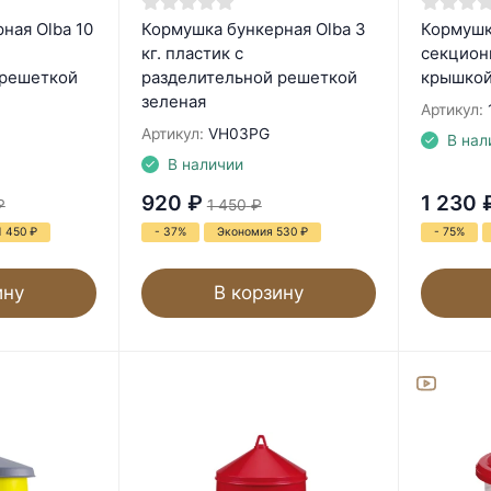
ная Olba 10
Кормушка бункерная Olba 3
Кормушка
кг. пластик с
секцион
 решеткой
разделительной решеткой
крышко
зеленая
Артикул:
Артикул:
VH03PG
В нал
В наличии
920
₽
1 230
₽
1 450
₽
1 450
₽
- 37%
Экономия 530
₽
- 75%
ину
В корзину