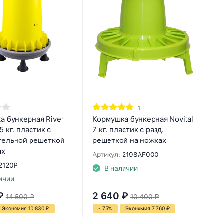
1
а бункерная River
Кормушка бункерная Novital
 кг. пластик с
7 кг. пластик с разд.
тельной решеткой
решеткой на ножках
ах
Артикул:
2198AF000
2120P
В наличии
ичии
₽
2 640
₽
14 500
₽
10 400
₽
Экономия 10 830
₽
- 75%
Экономия 7 760
₽