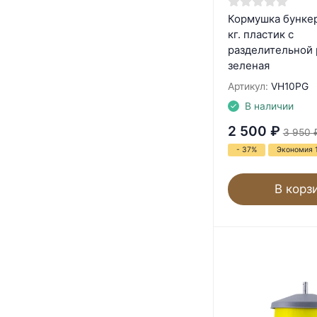
Кормушка бункер
кг. пластик с
разделительной
зеленая
Артикул:
VH10PG
В наличии
2 500
₽
3 950
- 37%
Экономия 
В корз