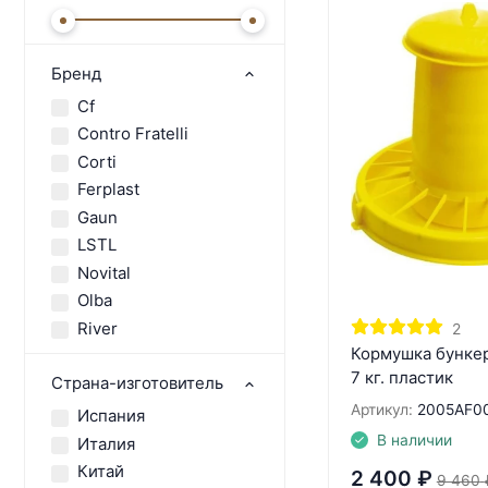
Бренд
Cf
Contro Fratelli
Corti
Ferplast
Gaun
LSTL
Novital
Olba
River
2
Кормушка бункер
7 кг. пластик
Страна-изготовитель
Артикул:
2005AF0
Испания
В наличии
Италия
Китай
2 400
₽
9 460