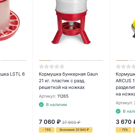
шка LSTL 6
Кормушка бункерная Gaun
Кормушк
21 кг. пластик с разд.
ARCUS 15
решеткой на ножках
раздели
на ножк
Артикул:
11265
Артикул:
В наличии
В нал
7 060
₽
3 670
27 900
₽
- 75%
Экономия 20 840
₽
- 75%