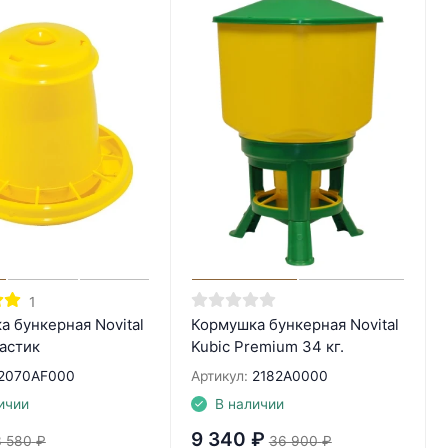
1
 бункерная Novital
Кормушка бункерная Novital
ластик
Kubic Premium 34 кг.
2070AF000
Артикул:
2182A0000
ичии
В наличии
9 340
₽
3 580
₽
36 900
₽