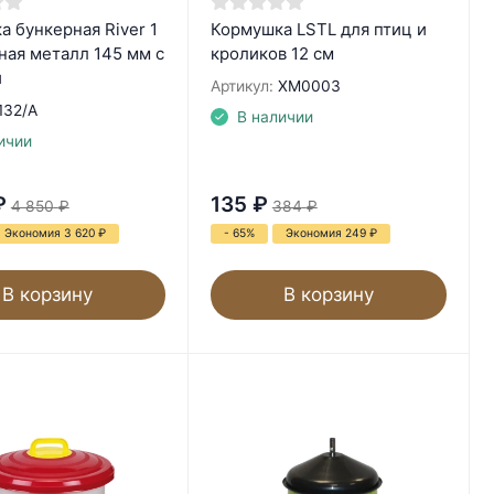
 бункерная River 1
Кормушка LSTL для птиц и
ная металл 145 мм с
кроликов 12 см
й
Артикул:
XM0003
132/A
В наличии
ичии
₽
135
₽
4 850
₽
384
₽
Экономия 3 620
₽
- 65%
Экономия 249
₽
В корзину
В корзину