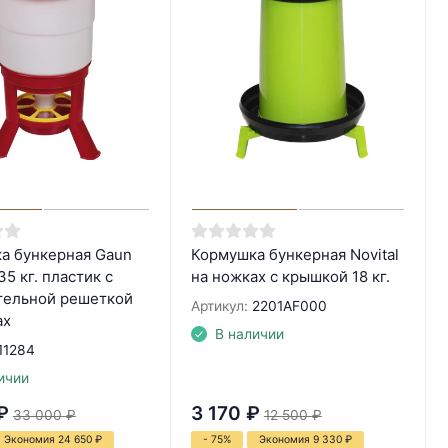
а бункерная Gaun
Кормушка бункерная Novital
35 кг. пластик с
на ножках с крышкой 18 кг.
тельной решеткой
Артикул:
2201AF000
ах
В наличии
11284
ичии
₽
3 170
₽
33 000
₽
12 500
₽
Экономия 24 650
₽
- 75%
Экономия 9 330
₽