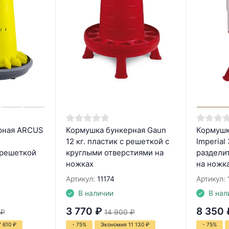
рная ARCUS
Кормушка бункерная Gaun
Кормушк
12 кг. пластик с решеткой с
Imperial 
 решеткой
круглыми отверстиями на
раздели
ножках
на ножк
Артикул:
11174
Артикул:
В наличии
В нал
3 770
₽
8 350
₽
14 900
₽
7 610
₽
- 75%
Экономия 11 130
₽
- 75%