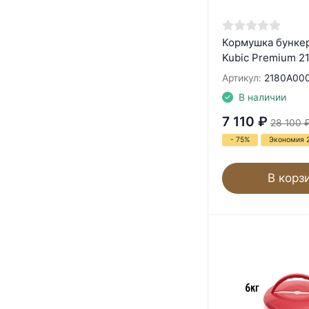
Кормушка бункер
Kubic Premium 21
Артикул:
2180A00
В наличии
7 110
₽
28 100
- 75%
Экономия 
В корз