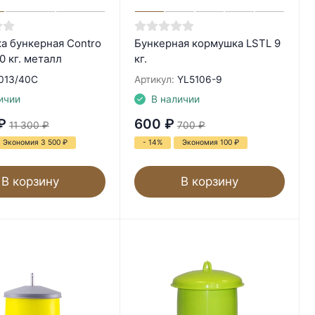
а бункерная Contro
Бункерная кормушка LSTL 9
40 кг. металл
кг.
013/40C
Артикул:
YL5106-9
ичии
В наличии
₽
600
₽
11 300
₽
700
₽
Экономия 3 500
₽
- 14%
Экономия 100
₽
В корзину
В корзину