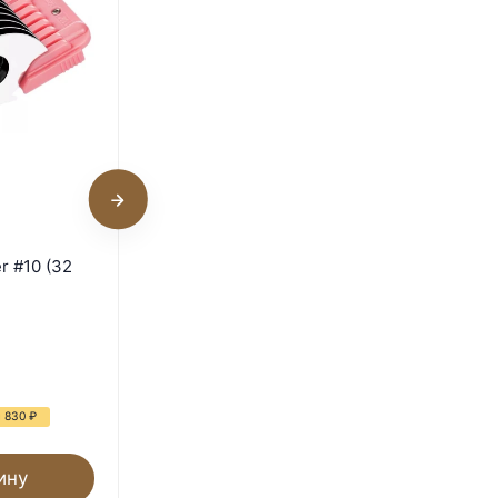
Триммер Heiniger Style
r #10 (32
Midi для стрижки кошек и
собак
В наличии
17 490
₽
36 200
₽
я 830
₽
- 52%
Экономия 18 710
₽
ину
В корзину