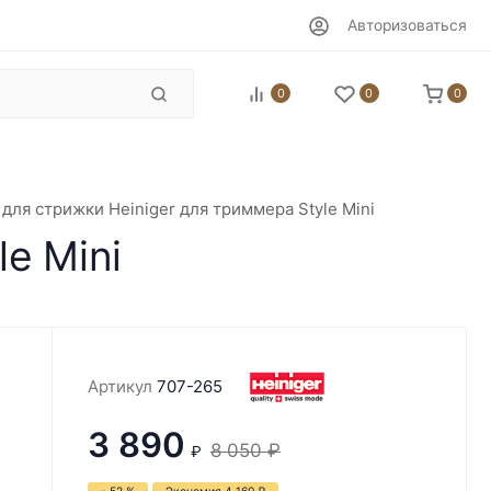
Авторизоваться
0
0
0
 для стрижки Heiniger для триммера Style Mini
e Mini
Артикул
707-265
3 890
8 050
₽
₽