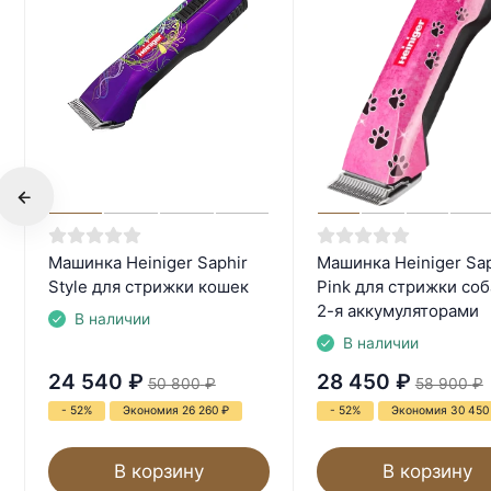
Машинка Heiniger Saphir
Машинка Heiniger Sap
Style для стрижки кошек
Pink для стрижки соб
2-я аккумуляторами
В наличии
В наличии
24 540
₽
28 450
₽
50 800
₽
58 900
₽
- 52%
Экономия 26 260
₽
- 52%
Экономия 30 45
В корзину
В корзину