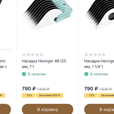
hir
Насадка Heiniger #8 (25
Насадка Heinige
ак с
мм, 1“)
мм, 1 1/4“)
В наличии
В наличии
790
₽
790
₽
1 620
₽
1 620
₽
0
₽
- 51%
Экономия 830
₽
- 51%
Экономи
В корзину
В корз