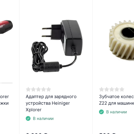
orer
Адаптер для зарядного
Зубчатое колес
ижки
устройства Heiniger
Z22 для машинк
Xplorer
В наличии
В наличии