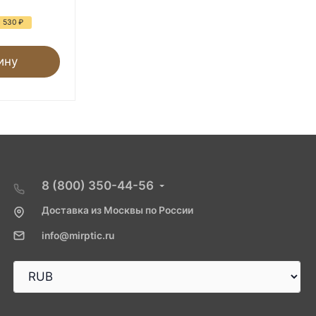
6 620
₽
13 700
₽
я 530
₽
- 52%
Экономия 7 080
₽
ину
В корзину
8 (800) 350-44-56
Доставка из Москвы по России
info@mirptic.ru