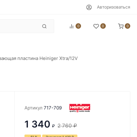
Авторизоваться
0
0
0
ающая пластина Heiniger Xtra/12V
Артикул
717-709
1 340
2 760
₽
₽