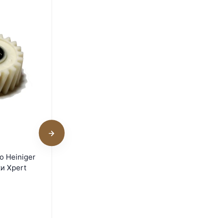
Аккумулятор Heiniger Li-
о Heiniger
ion для машинки Opal
и Xpert
В наличии