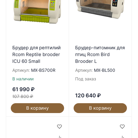
Брудер для рептилий
Брудер-питомник для
Rcom Reptile brooder
птиц Rcom Bird
ICU 60 Small
Brooder L
Артикул:
MX-BS700R
Артикул:
MX-BL500
В наличии
Под заказ
61 990
₽
120 640
₽
107 800
₽
В корзину
В корзину