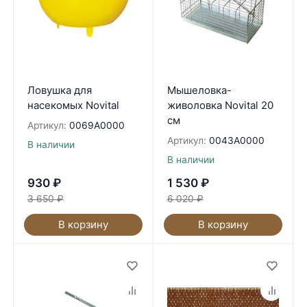
Ловушка для
Мышеловка-
насекомых Novital
живоловка Novital 20
см
Артикул:
0069A0000
Артикул:
0043A0000
В наличии
В наличии
930
₽
1 530
₽
3 650
₽
6 020
₽
В корзину
В корзину