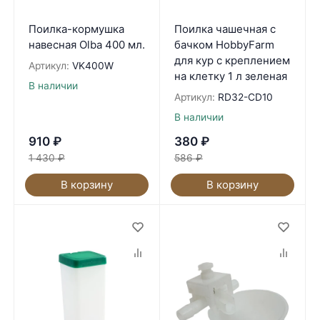
Поилка-кормушка
Поилка чашечная с
навесная Olba 400 мл.
бачком HobbyFarm
для кур с креплением
Артикул:
VK400W
на клетку 1 л зеленая
В наличии
Артикул:
RD32-CD10
В наличии
910
₽
380
₽
1 430
₽
586
₽
В корзину
В корзину