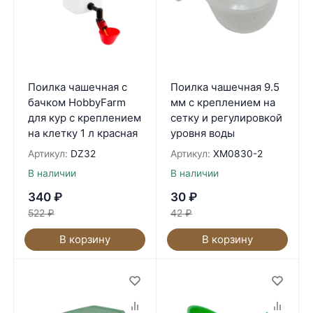
Поилка чашечная с
Поилка чашечная 9.5
бачком HobbyFarm
мм с креплением на
для кур с креплением
сетку и регулировкой
на клетку 1 л красная
уровня воды
Артикул:
DZ32
Артикул:
XM0830-2
В наличии
В наличии
340
₽
30
₽
522
₽
42
₽
В корзину
В корзину