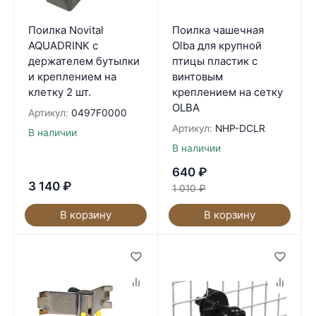
Поилка Novital
Поилка чашечная
AQUADRINK с
Olba для крупной
держателем бутылки
птицы пластик с
и креплением на
винтовым
клетку 2 шт.
креплением на сетку
OLBA
Артикул:
0497F0000
Артикул:
NHP-DCLR
В наличии
В наличии
640
₽
3 140
₽
1 010
₽
В корзину
В корзину