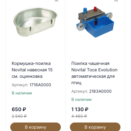
Кормушка-поилка
Поилка чашечная
Novital навесная 15
Novital Toce Evolution
см. оцинковка
автоматическая для
птиц
Артикул:
1716A0000
Артикул:
2183A0000
В наличии
В наличии
650
₽
1 130
₽
2 540
₽
4 460
₽
В корзину
В корзину