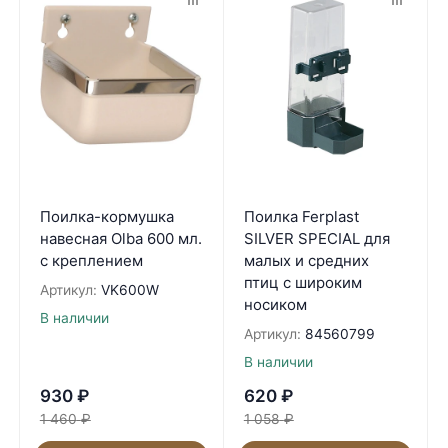
Поилка-кормушка
Поилка Ferplast
навесная Olba 600 мл.
SILVER SPECIAL для
с креплением
малых и средних
птиц с широким
Артикул:
VK600W
носиком
В наличии
Артикул:
84560799
В наличии
930
₽
620
₽
1 460
₽
1 058
₽