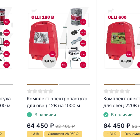
стуха
Комплект электропастуха
Комплект элек
500 м
для овец 12В на 1000 м
для овец 220В 
В наличии
В наличии
64 450
₽
64 450
₽
93 400
₽
93 
₽
- 31%
Экономия 28 950
₽
- 31%
Экономия