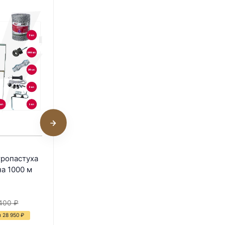
Комплект электропастуха
тропастуха
для овец 9В/12В на 500 м
на 1000 м
В наличии
56 310
₽
400
₽
81 600
₽
 28 950
₽
- 31%
Экономия 25 290
₽