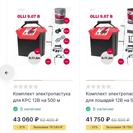
Комплект электропастуха
Комплект электропа
для КРС 12В на 500 м
для лошадей 12В на 
В наличии
В наличии
43 060
₽
41 750
₽
62 400
₽
60 500
₽
- 31%
Экономия 19 340
₽
- 31%
Экономия 18 750