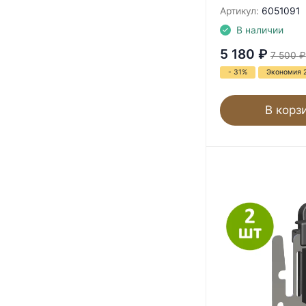
Артикул:
6051091
В наличии
5 180
₽
7 500
₽
- 31%
Экономия 
В корз