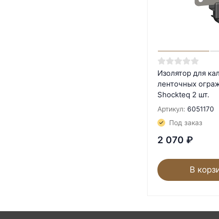
Изолятор для ка
ленточных ограж
Shockteq 2 шт.
Артикул:
6051170
Под заказ
2 070
₽
В корз