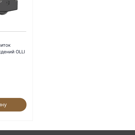
литок
дений OLLI
ину