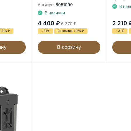
Артикул:
6051090
В нал
В наличии
4 400
₽
2 210
6 370
₽
2 320
₽
- 31%
Экономия 1 970
₽
- 31%
ину
В корзину