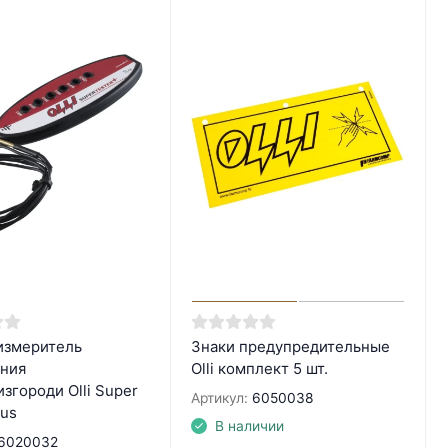
измеритель
Знаки предупредительные
ния
Olli комплект 5 шт.
згороди Olli Super
Артикул:
6050038
lus
В наличии
6020032