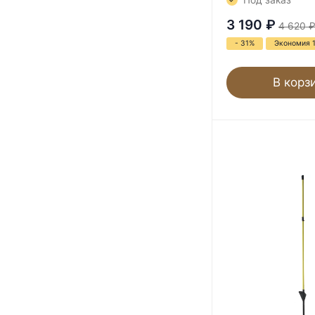
Под заказ
3 190
₽
4 620
- 31%
Экономия 
В корз