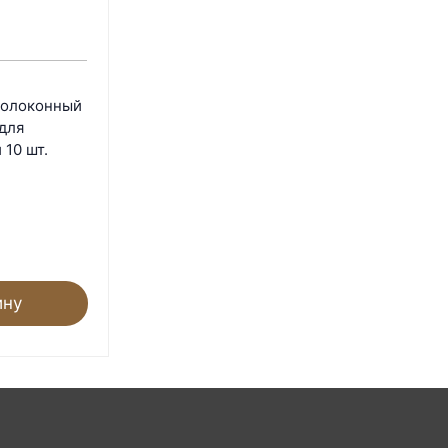
волоконный
 для
 10 шт.
ину