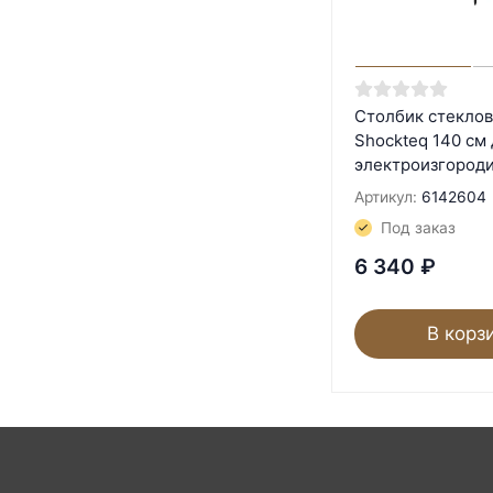
Столбик стекло
Shockteq 140 см
электроизгороди
Артикул:
6142604
Под заказ
6 340
₽
В корз