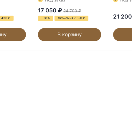
Под заказ
Под з
17 050
₽
₽
24 700
₽
21 200
1 430
₽
- 31%
Экономия 7 650
₽
ину
В корзину