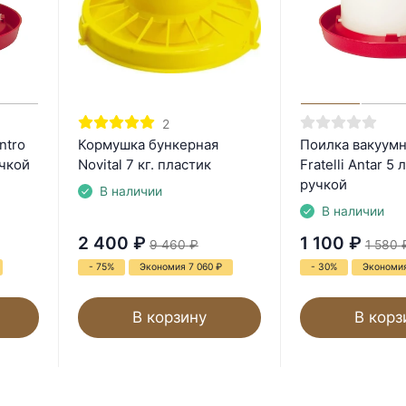
2
ntro
Кормушка бункерная
Поилка вакуумн
учкой
Novital 7 кг. пластик
Fratelli Antar 5 
ручкой
В наличии
В наличии
2 400
₽
1 100
₽
9 460
₽
1 580
- 75%
Экономия 7 060
₽
- 30%
Экономи
В корзину
В корз