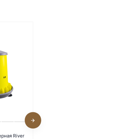
Кормушка бункерная Gaun
рная River