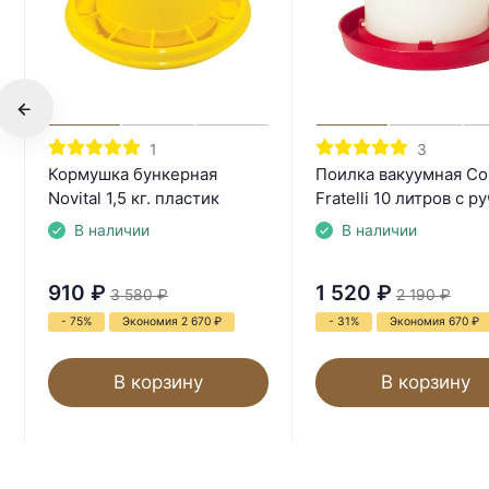
1
3
Кормушка бункерная
Поилка вакуумная Co
Novital 1,5 кг. пластик
Fratelli 10 литров с р
В наличии
В наличии
910
₽
1 520
₽
3 580
₽
2 190
₽
- 75%
Экономия 2 670
₽
- 31%
Экономия 670
₽
В корзину
В корзину