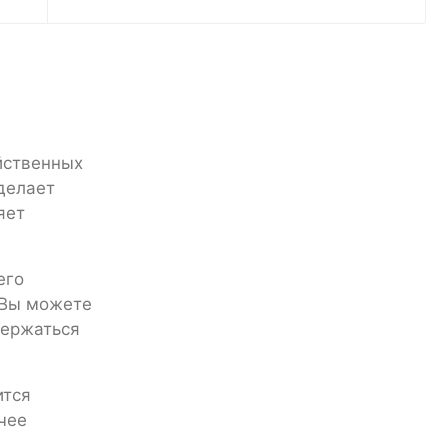
яйственных
делает
яет
его
 Вы можете
держаться
ится
чее