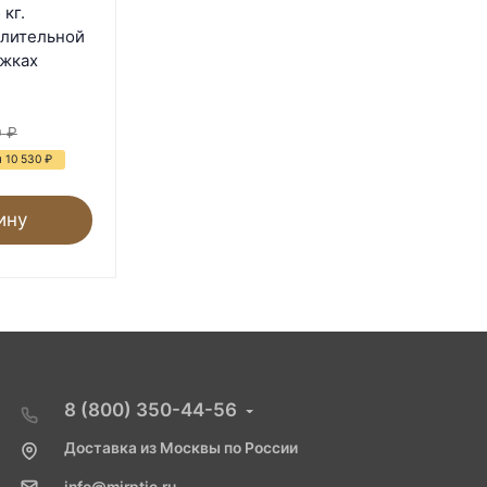
Imperial 21 кг. пластик с
кг.
разделительной решеткой
елительной
на ножках
ожках
В наличии
7 240
₽
0
₽
28 600
₽
 10 530
₽
- 75%
Экономия 21 360
₽
ину
В корзину
8 (800) 350-44-56
Доставка из Москвы по России