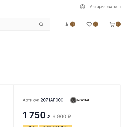
Авторизоваться
0
0
0
Артикул
2071AF000
1 750
6 900
₽
₽