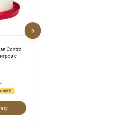
Поилка вакуумная Novital 5
ая Contro
литров
литров с
В наличии
650
₽
₽
2 550
₽
я 480
₽
- 75%
Экономия 1 900
₽
ину
В корзину