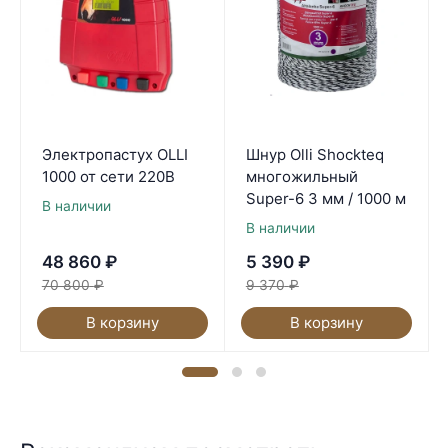
Электропастух OLLI
Шнур Olli Shockteq
1000 от сети 220В
многожильный
Super-6 3 мм / 1000 м
В наличии
В наличии
48 860
₽
5 390
₽
70 800
₽
9 370
₽
В корзину
В корзину