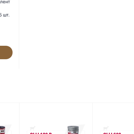
 лент
 шт.