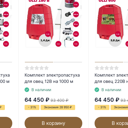
стуха
Комплект электропастуха
Комплект элек
500 м
для овец 12В на 1000 м
для овец 220В 
В наличии
В наличии
64 450
₽
64 450
₽
93 400
₽
93 
₽
- 31%
Экономия 28 950
₽
- 31%
Экономия
В корзину
В корз