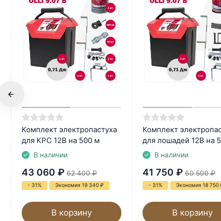
Комплект электропастуха
Комплект электропа
для КРС 12В на 500 м
для лошадей 12В на 
В наличии
В наличии
43 060
₽
41 750
₽
62 400
₽
60 500
₽
- 31%
Экономия 19 340
₽
- 31%
Экономия 18 750
В корзину
В корзину