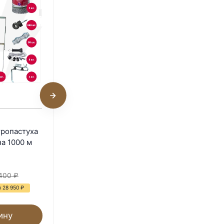
Комплект электропастуха
тропастуха
для овец 9В/12В на 500 м
на 1000 м
В наличии
56 310
₽
400
₽
81 600
₽
 28 950
₽
- 31%
Экономия 25 290
₽
ину
В корзину