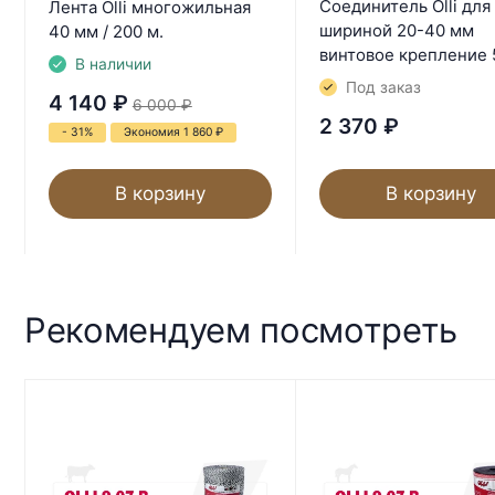
Соединитель Olli для
Лента Olli многожильная
шириной 20-40 мм
40 мм / 200 м.
винтовое крепление 5
В наличии
Под заказ
4 140
₽
6 000
₽
2 370
₽
- 31%
Экономия 1 860
₽
В корзину
В корзину
Рекомендуем посмотреть