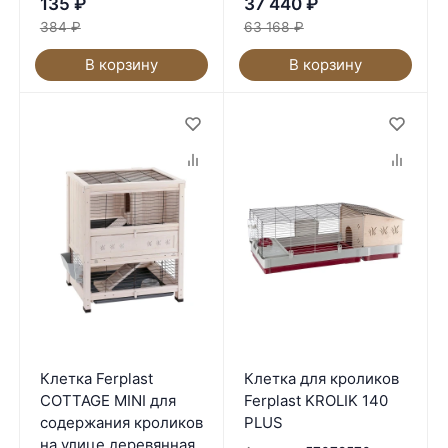
135
₽
37 440
₽
384
₽
63 168
₽
В корзину
В корзину
Клетка Ferplast
Клетка для кроликов
COTTAGE MINI для
Ferplast KROLIK 140
содержания кроликов
PLUS
на улице деревянная.