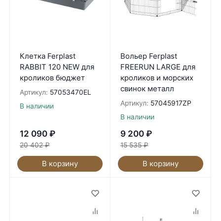
Клетка Ferplast
Вольер Ferplast
RABBIT 120 NEW для
FREERUN LARGE для
кроликов бюджет
кроликов и морских
свинок металл
Артикул:
57053470EL
Артикул:
57045917ZP
В наличии
В наличии
12 090
₽
9 200
₽
20 402
₽
15 535
₽
В корзину
В корзину