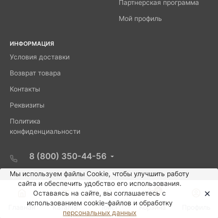
Партнерская программа
Мой профиль
ИНФОРМАЦИЯ
Условия доставки
Возврат товара
Контакты
Реквизиты
Политика
конфиденциальности
8 (800) 350-44-56
Доставка из Москвы по России
Мы используем файлы Сookie, чтобы улучшить работу
сайта и обеспечить удобство его использования.
info@mirptic.ru
0
Оставаясь на сайте, вы соглашаетесь с
использованием cookie-файлов и обработку
Главная
Каталог
Поиск
Корзина
Профиль
персональных данных