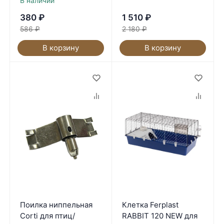
В наличии
380
₽
1 510
₽
586
₽
2 180
₽
В корзину
В корзину
Поилка ниппельная
Клетка Ferplast
Corti для птиц/
RABBIT 120 NEW для