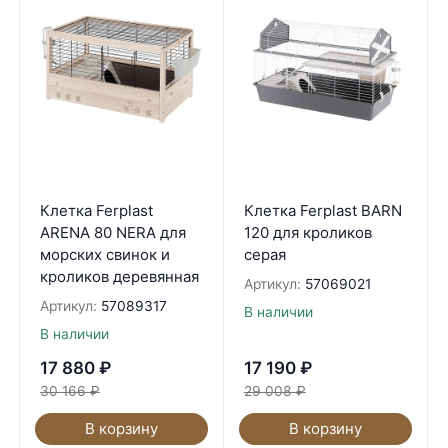
Клетка Ferplast
Клетка Ferplast BARN
ARENA 80 NERA для
120 для кроликов
морских свинок и
серая
кроликов деревянная
Артикул:
57069021
Артикул:
57089317
В наличии
В наличии
17 880
₽
17 190
₽
30 166
₽
29 008
₽
В корзину
В корзину