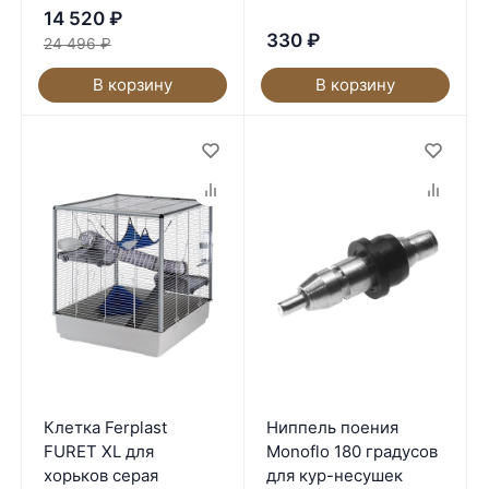
14 520
₽
330
₽
24 496
₽
В корзину
В корзину
Клетка Ferplast
Ниппель поения
FURET XL для
Monoflo 180 градусов
хорьков серая
для кур-несушек