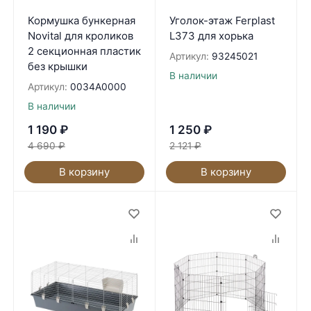
Кормушка бункерная
Уголок-этаж Ferplast
Novital для кроликов
L373 для хорька
2 секционная пластик
Артикул:
93245021
без крышки
В наличии
Артикул:
0034A0000
В наличии
1 190
₽
1 250
₽
4 690
₽
2 121
₽
В корзину
В корзину