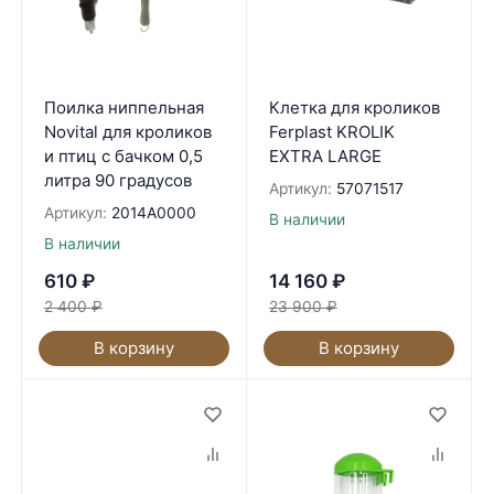
Поилка ниппельная
Клетка для кроликов
Novital для кроликов
Ferplast KROLIK
и птиц с бачком 0,5
EXTRA LARGE
литра 90 градусов
Артикул:
57071517
Артикул:
2014A0000
В наличии
В наличии
610
₽
14 160
₽
2 400
₽
23 900
₽
В корзину
В корзину