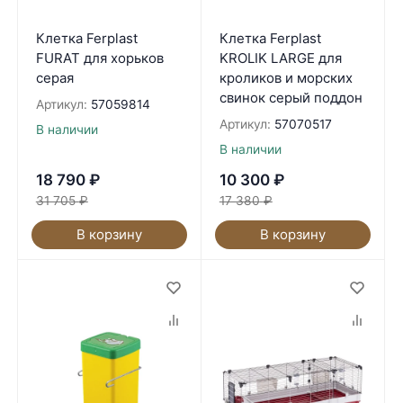
Клетка Ferplast
Клетка Ferplast
FURAT для хорьков
KROLIK LARGE для
серая
кроликов и морских
свинок серый поддон
Артикул:
57059814
Артикул:
57070517
В наличии
В наличии
18 790
₽
10 300
₽
31 705
₽
17 380
₽
В корзину
В корзину