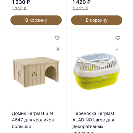
1 230
₽
1 420
₽
1 780
₽
2 403
₽
В корзину
В корзину
Домик Ferplast SIN
Переноска Ferplast
4647 для кроликов
ALADINO Large для
большой
декоративных
кроликов