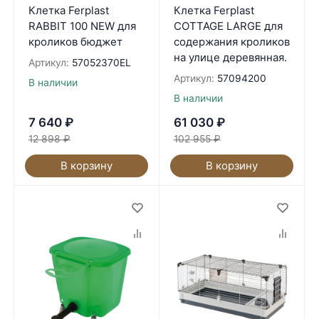
Клетка Ferplast
Клетка Ferplast
RABBIT 100 NEW для
COTTAGE LARGE для
кроликов бюджет
содержания кроликов
на улице деревянная.
Артикул:
57052370EL
Артикул:
57094200
В наличии
В наличии
7 640
₽
61 030
₽
12 898
₽
102 955
₽
В корзину
В корзину