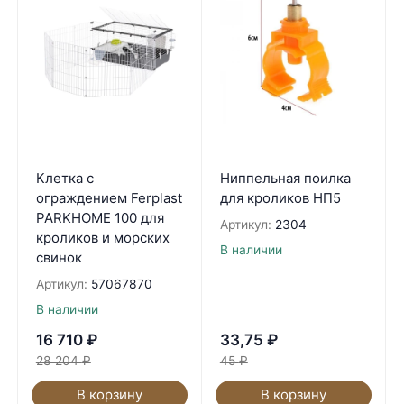
Клетка c
Ниппельная поилка
ограждением Ferplast
для кроликов НП5
PARKHOME 100 для
Артикул:
2304
кроликов и морских
В наличии
свинок
Артикул:
57067870
В наличии
16 710
₽
33,75
₽
28 204
₽
45
₽
В корзину
В корзину