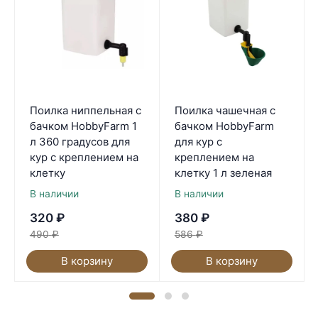
Поилка ниппельная с
Поилка чашечная с
бачком HobbyFarm 1
бачком HobbyFarm
л 360 градусов для
для кур с
кур с креплением на
креплением на
клетку
клетку 1 л зеленая
В наличии
В наличии
320
₽
380
₽
490
₽
586
₽
В корзину
В корзину