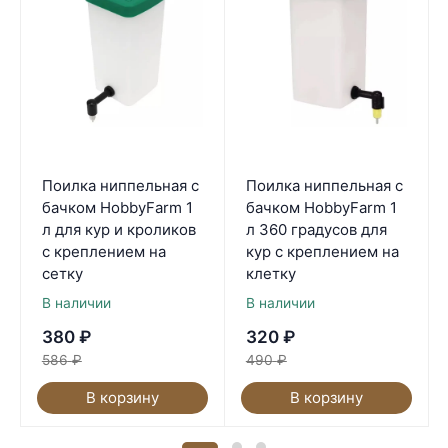
Поилка ниппельная с
Поилка ниппельная с
бачком HobbyFarm 1
бачком HobbyFarm 1
л для кур и кроликов
л 360 градусов для
с креплением на
кур с креплением на
сетку
клетку
В наличии
В наличии
380
₽
320
₽
586
₽
490
₽
В корзину
В корзину