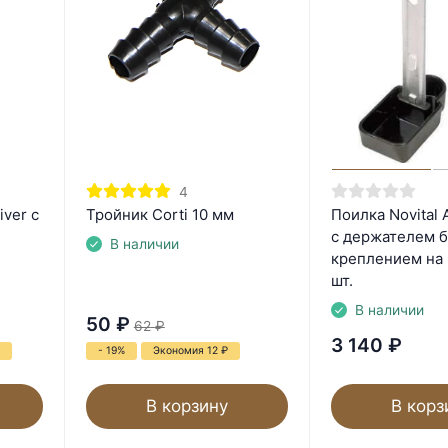
4
ver с
Тройник Corti 10 мм
Поилка Novital
с держателем б
В наличии
креплением на 
шт.
В наличии
50
₽
62
₽
3 140
₽
- 19%
Экономия 12
₽
В корзину
В корз