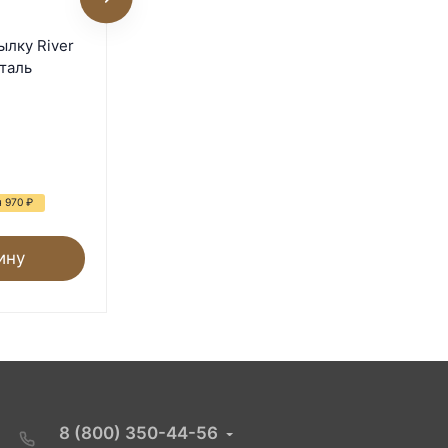
Поилка-кормушка
ылку River
навесная Olba 600 мл. с
таль
креплением
В наличии
930
₽
1 460
₽
я 970
₽
- 36%
Экономия 530
₽
ину
В корзину
8 (800) 350-44-56