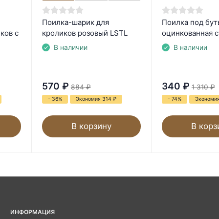
Поилка-шарик для
Поилка под бут
ков с
кроликов розовый LSTL
оцинкованная с
В наличии
В наличии
570
₽
340
₽
884
₽
1 310
₽
- 36%
Экономия 314
₽
- 74%
Экономи
В корзину
В корз
ИНФОРМАЦИЯ