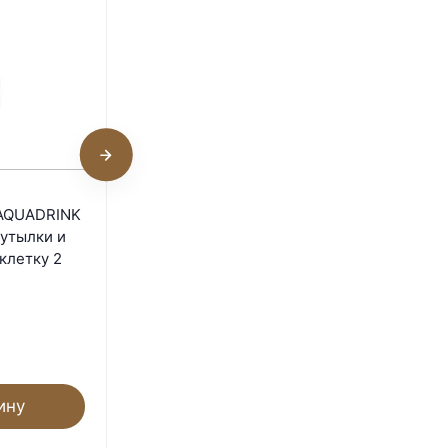
1
Поилка под бутылку
 AQUADRINK
Novital NIAGARA пласт./
утылки и
метал. для птиц
клетку 2
В наличии
590
₽
2 310
₽
- 74%
Экономия 1 720
₽
ину
В корзину