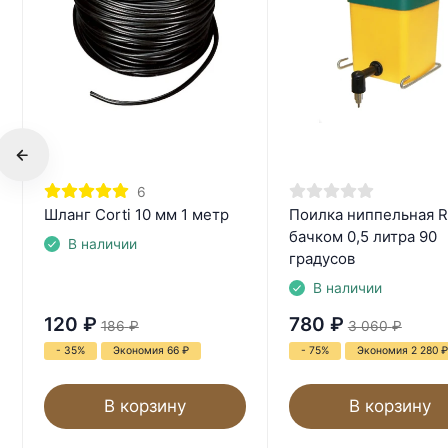
6
Шланг Corti 10 мм 1 метр
Поилка ниппельная Ri
бачком 0,5 литра 90
В наличии
градусов
В наличии
120
₽
780
₽
186
₽
3 060
₽
- 35%
Экономия 66
₽
- 75%
Экономия 2 280
₽
В корзину
В корзину