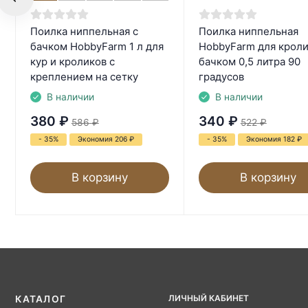
Поилка ниппельная с
Поилка ниппельная
бачком HobbyFarm 1 л для
HobbyFarm для кроли
кур и кроликов с
бачком 0,5 литра 90
креплением на сетку
градусов
В наличии
В наличии
380
₽
340
₽
586
₽
522
₽
- 35%
Экономия 206
₽
- 35%
Экономия 182
₽
В корзину
В корзину
ЛИЧНЫЙ КАБИНЕТ
КАТАЛОГ