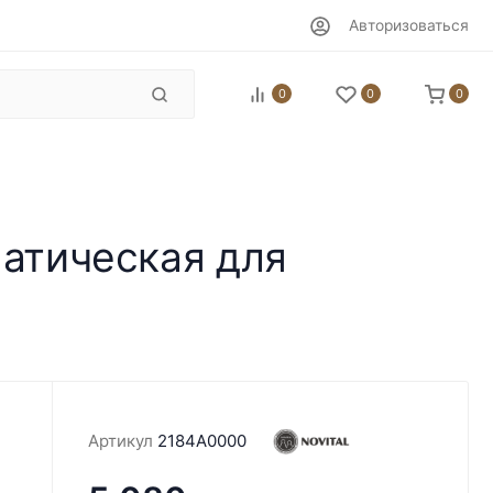
Авторизоваться
0
0
0
матическая для
Артикул
2184A0000