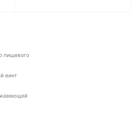
го пищевого
й винт
ержавеющей