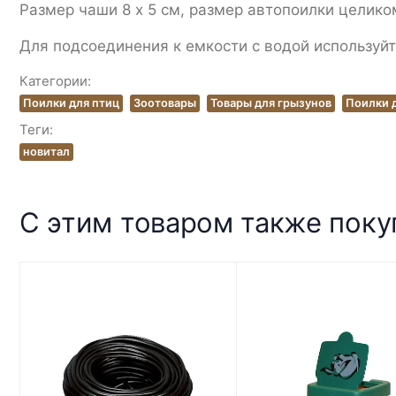
Размер чаши 8 х 5 см, размер автопоилки целиком
Для подсоединения к емкости с водой используй
Категории:
Поилки для птиц
Зоотовары
Товары для грызунов
Поилки 
Теги:
новитал
С этим товаром также пок