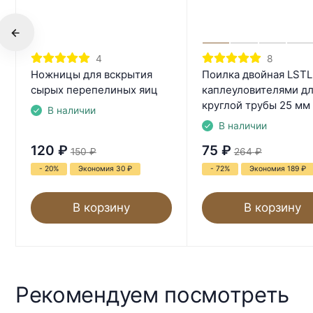
4
8
Ножницы для вскрытия
Поилка двойная LSTL
сырых перепелиных яиц
каплеуловителями д
круглой трубы 25 мм
В наличии
В наличии
120
₽
75
₽
150
₽
264
₽
- 20%
Экономия 30
₽
- 72%
Экономия 189
₽
В корзину
В корзину
Рекомендуем посмотреть