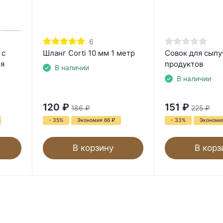
6
 с
Шланг Corti 10 мм 1 метр
Совок для сыпу
ля
продуктов
В наличии
В наличии
120
₽
151
₽
186
₽
225
₽
- 35%
Экономия 66
₽
- 33%
Экономи
В корзину
В корз