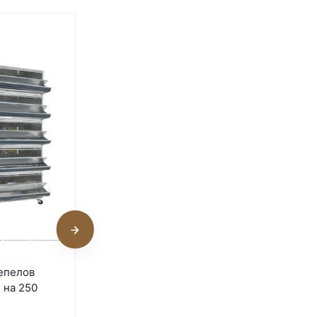
Клетка для 200 перепелов
епелов
Профессионал+ Престиж
 на 250
на колесах