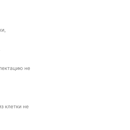
ки,
.
плектацию не
з клетки не