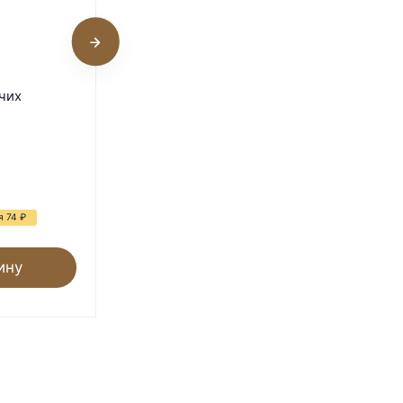
3
Переходник с трубы 25 на
чих
10 мм
В наличии
20
₽
я 74
₽
ину
В корзину