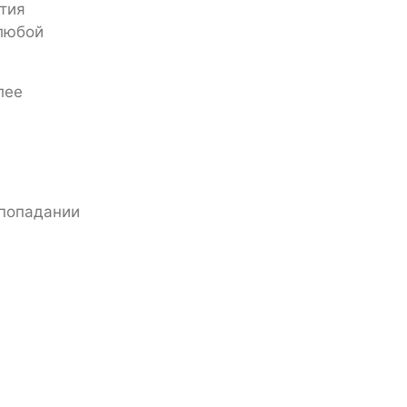
тия
 любой
лее
 попадании