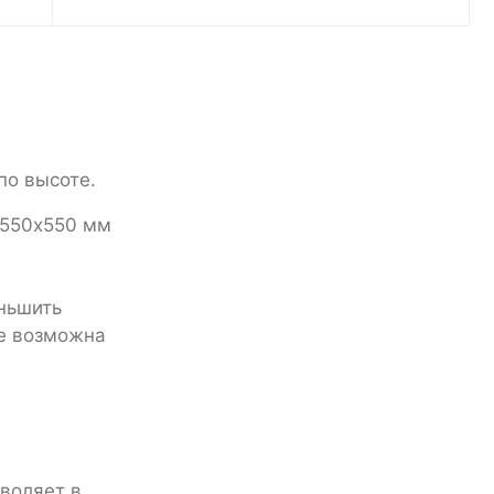
по высоте.
х550х550 мм
еньшить
же возможна
й
зволяет в