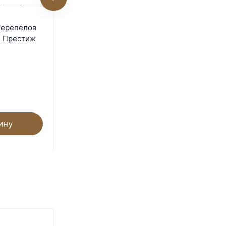
Кран проходной 10х10 мм
перепелов
для шланга 10 мм
 Престиж
Под заказ
60
₽
74
₽
- 19%
Экономия 14
₽
ину
В корзину