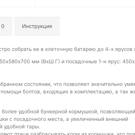
 0
Инструкция
тро собрать ее в клеточную батарею до 4-х ярусов 
50х580х700 мм (ВхШ.Г) и посадочные 1-н ярус: 450
обранном состоянии, что позволяет значительно ум
 помощи болтов, входящих в комплектацию, а так 
 более удобной бункерной кормушкой, позволяюще
шки с посадочного места, а увеличенный внешний
й удобной тары.
ляют птице разбрасывать корм из кормушки, что по