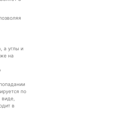
позволяя
, а углы и
кже на
ю
 попадании
ируется по
 виде,
одит в