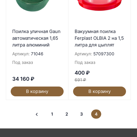
Поилка уличная Gaun
Вакуумная поилка
автоматическая 1,65
Ferplast OLBIA 2 на 1,5
литра алюминий
литра для цыплят
Артикул:
71046
Артикул:
57097300
Под заказ
Под заказ
400
₽
34 160
₽
691
₽
В корзину
В корзину
1
2
3
4