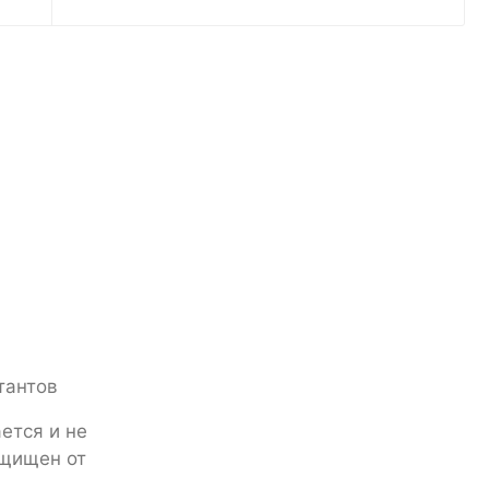
тантов
ется и не
ащищен от