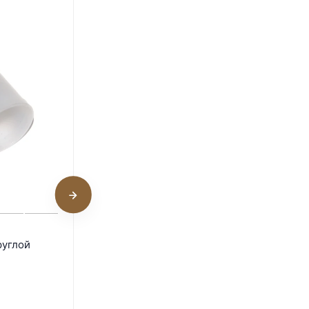
7
Ниппельная поилка LSTL с
руглой
каплеуловителем НП16
В наличии
33,75
₽
45
₽