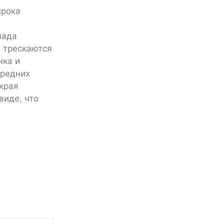
срока
пада
и трескаются
нка и
ередних
края
виде, что