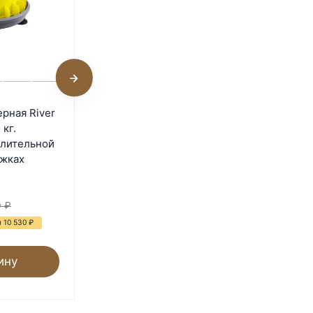
Кормушка бункерная Gaun
рная River
Imperial 21 кг. пластик с
кг.
разделительной решеткой
елительной
на ножках
ожках
В наличии
7 240
₽
0
₽
28 600
₽
 10 530
₽
- 75%
Экономия 21 360
₽
ину
В корзину