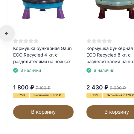
Кормушка бункерная Gaun
Кормушка бункерная
ECO Recycled 4 кг. с
ECO Recycled 8 кг. с
разделителями на ножках
разделителями на но
В наличии
В наличии
1 800
₽
2 430
₽
7 100
₽
9 600
₽
- 75%
Экономия 5 300
₽
- 75%
Экономия 7 170
₽
В корзину
В корзину