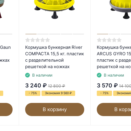
 Gaun
Кормушка бункерная River
Кормушка бунке
COMPACTA 15,5 кг. пластик
ARCUS GYRO 15 
жках
с разделительной
пластик с разд
решеткой на ножках
решеткой на н
В наличии
В наличии
3 240
₽
3 570
₽
12 800
₽
14 10
- 75%
Экономия 9 560
₽
- 75%
Экономия
В корзину
В корз