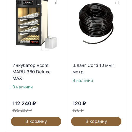
Инкубатор Rcom
Шланг Corti 10 мм 1
MARU 380 Deluxe
метр
MAX
В наличии
В наличии
112 240
₽
120
₽
195 200
₽
186
₽
В корзину
В корзину