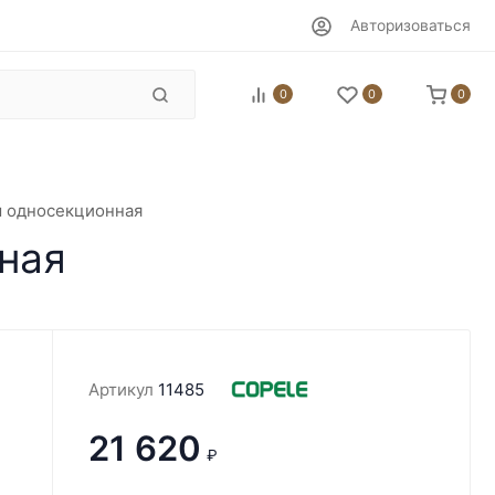
Авторизоваться
0
0
0
м односекционная
нная
Артикул
11485
21 620
₽