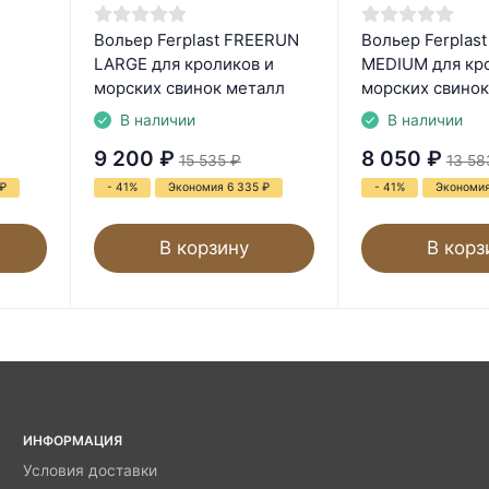
Вольер Ferplast FREERUN
Вольер Ferplas
LARGE для кроликов и
MEDIUM для кр
морских свинок металл
морских свинок
В наличии
В наличии
9 200
₽
8 050
₽
15 535
₽
13 58
₽
- 41%
Экономия 6 335
₽
- 41%
Экономия
В корзину
В корз
ИНФОРМАЦИЯ
Условия доставки