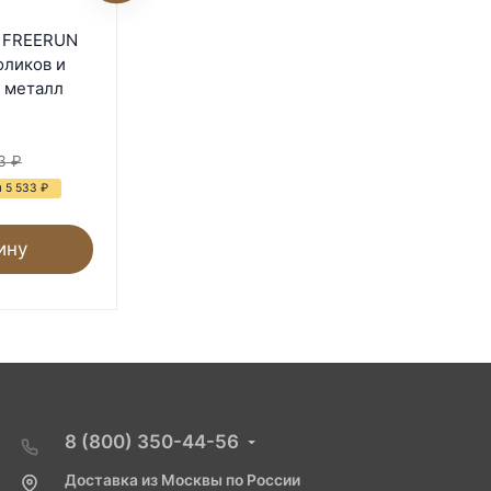
Клетка Ferplast GRAND
t FREERUN
LODGE 120 для кроликов
оликов и
пластиковая
 металл
В наличии
37 440
₽
3
₽
63 168
₽
 5 533
₽
- 41%
Экономия 25 728
₽
ину
В корзину
8 (800) 350-44-56
Доставка из Москвы по России