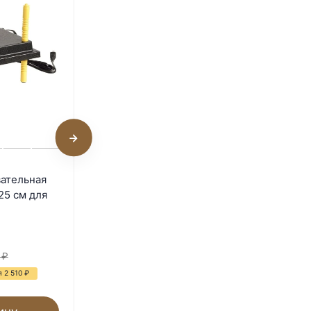
Панель обогревательная
ательная
HobbyFarm 40х55 см для
25 см для
цыплят
В наличии
5 320
₽
₽
9 240
₽
 2 510
₽
- 42%
Экономия 3 920
₽