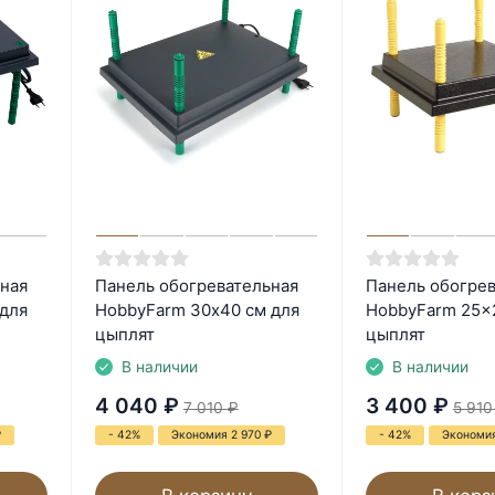
ная
Панель обогревательная
Панель обогрев
для
HobbyFarm 30х40 см для
HobbyFarm 25x
цыплят
цыплят
В наличии
В наличии
4 040
₽
3 400
₽
7 010
₽
5 910
₽
- 42%
Экономия 2 970
₽
- 42%
Экономия