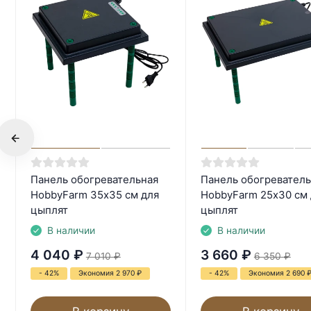
Панель обогревательная
Панель обогреватель
HobbyFarm 35х35 см для
HobbyFarm 25х30 см 
цыплят
цыплят
В наличии
В наличии
4 040
₽
3 660
₽
7 010
₽
6 350
₽
- 42%
Экономия 2 970
₽
- 42%
Экономия 2 690