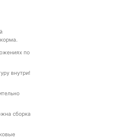
й
 корма.
ложениях по
уру внутри!
ительно
ожна сборка
оковые