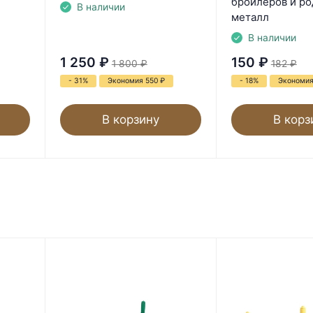
бройлеров и р
В наличии
металл
В наличии
1 250
₽
150
₽
1 800
₽
182
₽
- 31%
Экономия 550
₽
- 18%
Экономи
В корзину
В корз