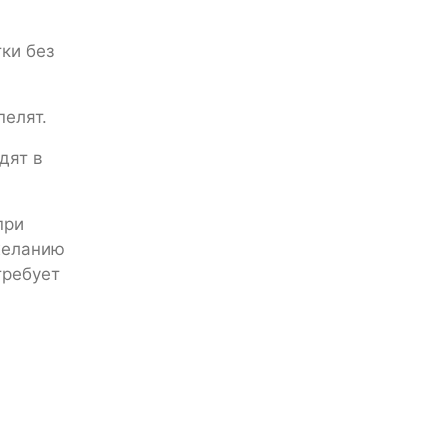
ки без
пелят.
дят в
при
желанию
требует