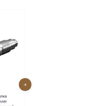
1
Ниппельная поилка
илка
Monoflo для бройлеров и
плят