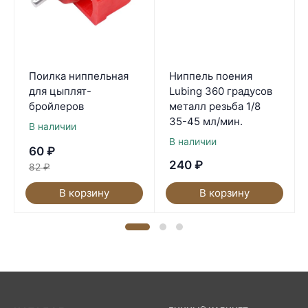
Поилка ниппельная
Ниппель поения
для цыплят-
Lubing 360 градусов
бройлеров
металл резьба 1/8
35-45 мл/мин.
В наличии
В наличии
60
₽
240
₽
82
₽
В корзину
В корзину