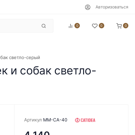
Авторизоваться
0
0
0
обак светло-серый
к и собак светло-
Артикул
MM-CA-40
4 140