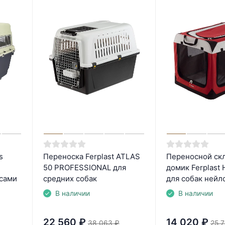
s
Переноска Ferplast ATLAS
Переносной ск
50 PROFESSIONAL для
домик Ferplast 
есами
средних собак
для собак нейл
В наличии
В наличии
22 560
₽
14 020
₽
38 063
₽
25 7