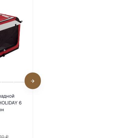
Сумка-переноска Catidea с
ладной
жесткими стенками
HOLIDAY 6
46х29х34 см светло-
он
серый
В наличии
2 480
₽
10
₽
3 910
₽