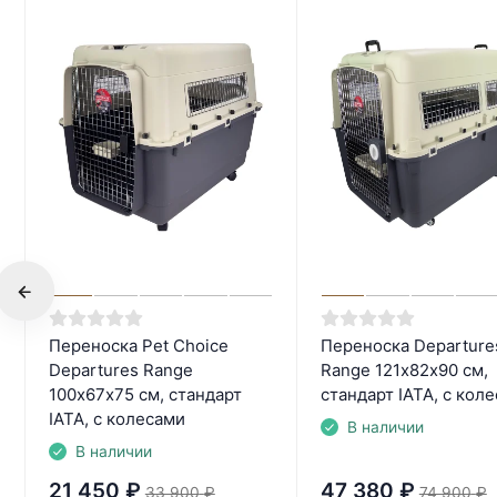
Переноска Pet Choice
Переноска Departure
Departures Range
Range 121х82х90 см,
100х67х75 см, стандарт
стандарт IATA, с кол
IATA, с колесами
В наличии
В наличии
21 450
₽
47 380
₽
33 900
₽
74 900
₽