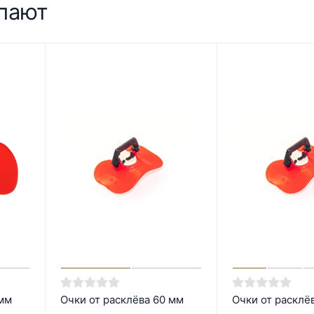
упают
 мм
Очки от расклёва 60 мм
Очки от расклё