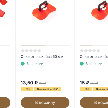
Очки от расклёва 60 мм
Очки от расклё
В наличии
В наличии
13,50
₽
15
₽
18
₽
20
₽
- 25%
Экономия 4,50
₽
- 25%
Экономи
В корзину
В корз