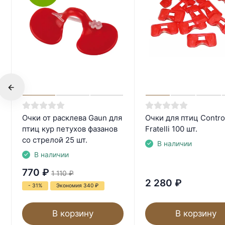
Очки от расклева Gaun для
Очки для птиц Contro
птиц кур петухов фазанов
Fratelli 100 шт.
со стрелой 25 шт.
В наличии
В наличии
770
₽
1 110
₽
2 280
₽
- 31%
Экономия 340
₽
В корзину
В корзину