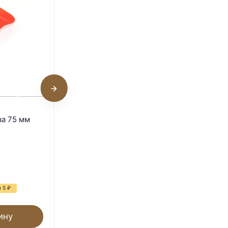
1
Очки от расклёва 55 мм
ва 75 мм
В наличии
15
₽
20
₽
я 5
₽
- 25%
Экономия 5
₽
ину
В корзину