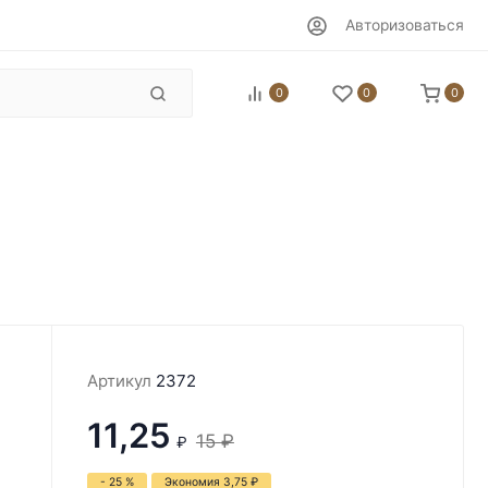
Авторизоваться
0
0
0
Артикул
2372
11,25
15
₽
₽
- 25 %
Экономия
3,75
₽