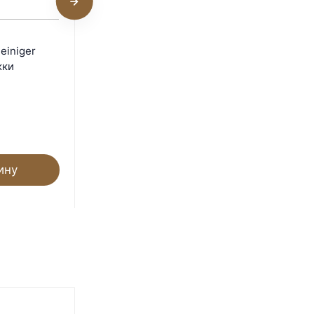
Ножевая пара Heiniger
einiger
31F/23 для стрижки
жки
лошадей
Под заказ
9 680
₽
ину
В корзину