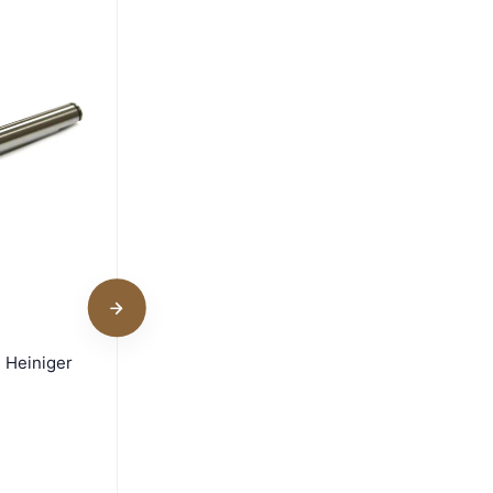
Сменное лезвие Heiniger
 Heiniger
10W 2.3 мм для стрижки
лошадей
В наличии