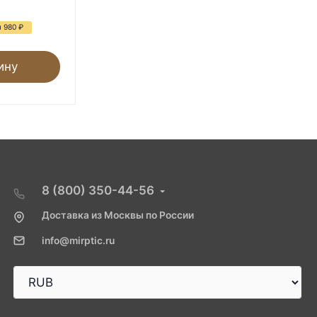
6 910
₽
14 300
₽
я 980
₽
- 52%
Экономия 7 390
₽
ину
В корзину
8 (800) 350-44-56
Доставка из Москвы по России
info@mirptic.ru