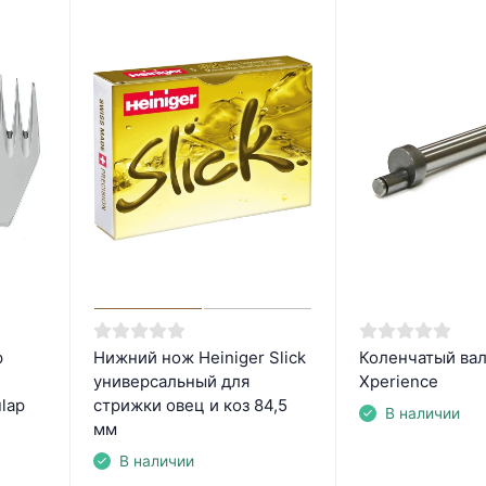
p
Нижний нож Heiniger Slick
Коленчатый вал
универсальный для
Xperience
lap
стрижки овец и коз 84,5
В наличии
мм
В наличии