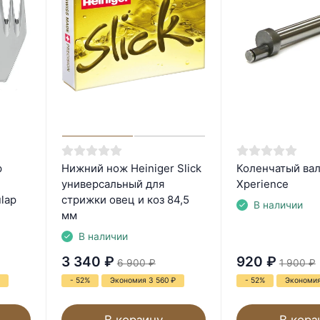
p
Нижний нож Heiniger Slick
Коленчатый вал
универсальный для
Xperience
lap
стрижки овец и коз 84,5
В наличии
мм
В наличии
3 340
₽
920
₽
6 900
₽
1 900
₽
- 52%
Экономия 3 560
₽
- 52%
Экономи
В корзину
В корз