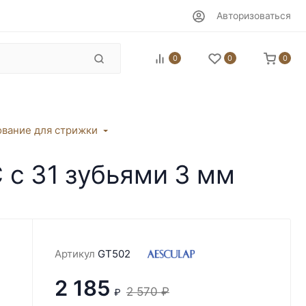
Авторизоваться
0
0
0
вание для стрижки
 с 31 зубьями 3 мм
Артикул
GT502
2 185
2 570
₽
₽