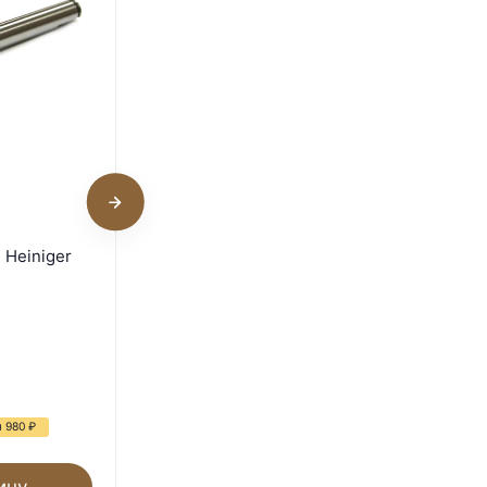
Сменное лезвие Heiniger
 Heiniger
10W 2.3 мм для стрижки
лошадей
В наличии
6 910
₽
14 300
₽
я 980
₽
- 52%
Экономия 7 390
₽
ину
В корзину