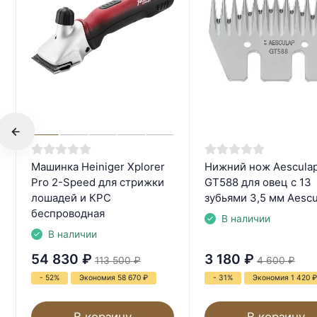
Машинка Heiniger Xplorer
Нижний нож Aescula
Pro 2-Speed для стрижки
GT588 для овец с 13
лошадей и КРС
зубьями 3,5 мм Aescu
беспроводная
В наличии
В наличии
54 830
₽
3 180
₽
113 500
₽
4 600
₽
- 52%
Экономия 58 670
₽
- 31%
Экономия 1 420
₽
В корзину
В корзину