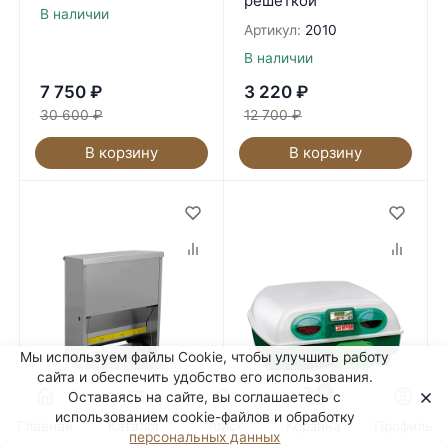
решеткой
В наличии
Артикул:
2010
В наличии
7 750
₽
3 220
₽
30 600
₽
12 700
₽
В корзину
В корзину
Мы используем файлы Сookie, чтобы улучшить работу
сайта и обеспечить удобство его использования.
0
Оставаясь на сайте, вы соглашаетесь с
использованием cookie-файлов и обработку
Главная
Каталог
Поиск
Корзина
Профиль
персональных данных