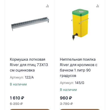
Кормушка лотковая
Ниппельная поилка
River для птиц 73Х13
River для кроликов с
см оцинковка
бачком 1 литр 90
градусов
Артикул:
122/A
Артикул:
145/G
В наличии
В наличии
1 610
₽
960
₽
6 350
₽
3 790
₽