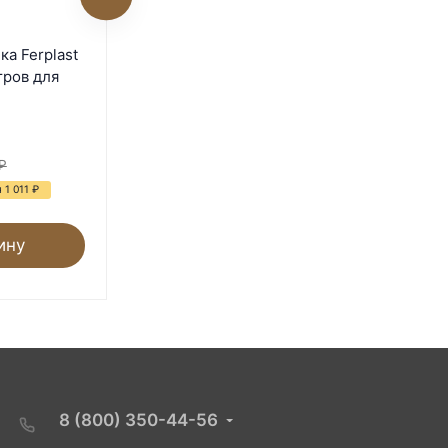
Поилка вакуумная Gaun
а Ferplast
ECO Recycled 1,5 литра с
тров для
ручкой на ножках
В наличии
₽
800
₽
 1 011
₽
ину
В корзину
8 (800) 350-44-56