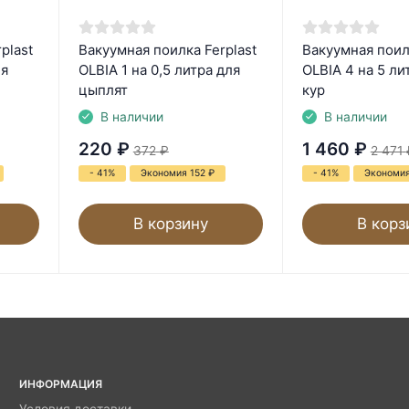
plast
Вакуумная поилка Ferplast
Вакуумная поилк
ля
OLBIA 1 на 0,5 литра для
OLBIA 4 на 5 ли
цыплят
кур
В наличии
В наличии
220
₽
1 460
₽
372
₽
2 471
- 41%
Экономия 152
₽
- 41%
Экономия
В корзину
В корз
ИНФОРМАЦИЯ
Условия доставки