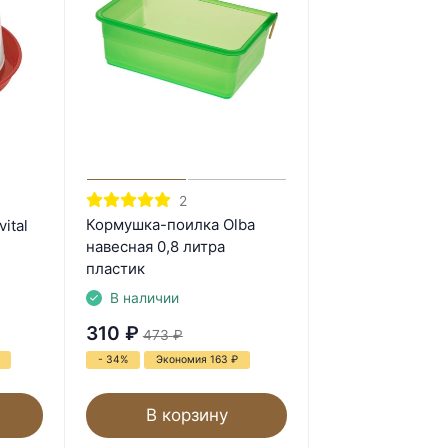
2
Кормушка-поилка Olba
ital
навесная 0,8 литра
пластик
В наличии
310
₽
473
₽
- 34%
Экономия 163
₽
В корзину