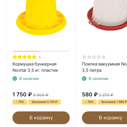
1
Кормушка бункерная
Поилка вакуумная Nov
Novital 3,5 кг. пластик
3,5 литра
В наличии
В наличии
1 750
₽
580
₽
6 900
₽
2 270
₽
- 75%
Экономия 5 150
₽
- 74%
Экономия 1 690
₽
В корзину
В корзину