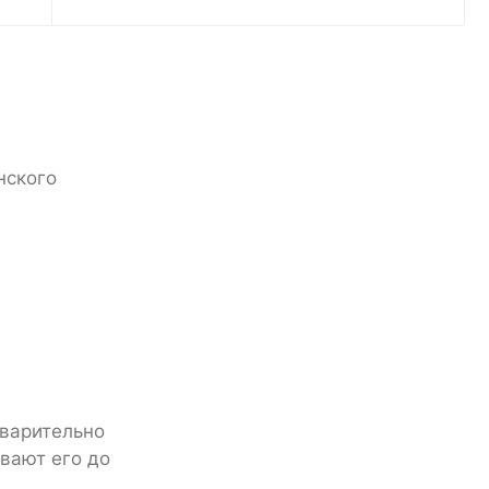
нского
дварительно
вают его до