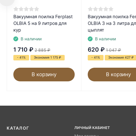
Вакуумная поилка Ferplast
Вакуумная поилка Fer
OLBIA 5 на 9 литров для
OLBIA 3 на 3 литра д
кур
цыплят
В наличии
В наличии
1 710
₽
620
₽
2 885
₽
1 047
₽
- 41%
Экономия 1 175
₽
- 41%
Экономия 427
₽
В корзину
В корзину
ЛИЧНЫЙ КАБИНЕТ
КАТАЛОГ
Мои заказы