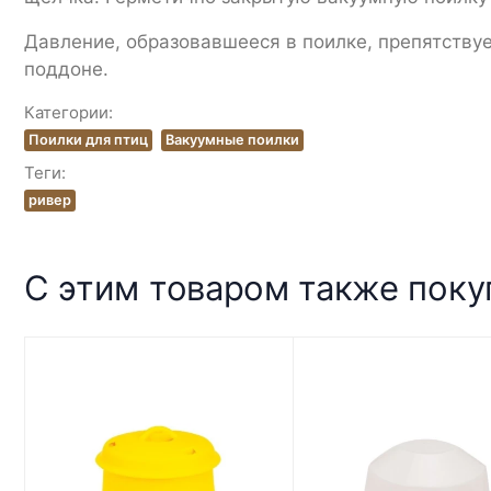
Давление, образовавшееся в поилке, препятству
поддоне.
Категории:
Поилки для птиц
Вакуумные поилки
Теги:
ривер
С этим товаром также пок