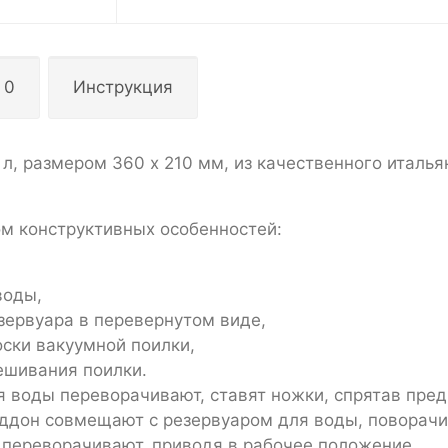
 0
Инструкция
 л, размером 360 х 210 мм, из качественного италья
м конструктивных особенностей:
воды,
зервуара в перевернутом виде,
оски вакуумной поилки,
ешивания поилки.
я воды переворачивают, ставят ножки, спрятав пре
поддон совмещают с резервуаром для воды, поворачи
 переворачивают, приводя в рабочее положение.