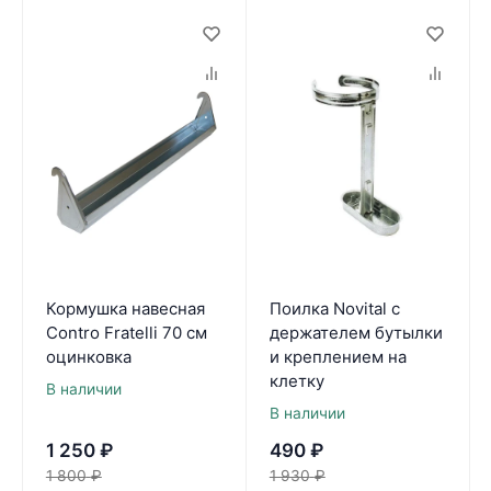
Кормушка навесная
Поилка Novital с
Contro Fratelli 70 см
держателем бутылки
оцинковка
и креплением на
клетку
В наличии
В наличии
1 250
₽
490
₽
1 800
₽
1 930
₽