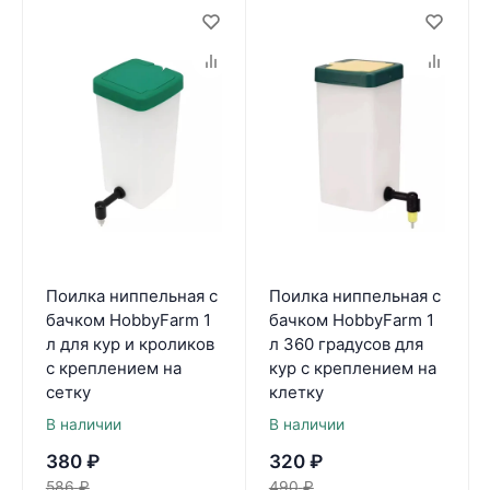
Поилка ниппельная с
Поилка ниппельная с
бачком HobbyFarm 1
бачком HobbyFarm 1
л для кур и кроликов
л 360 градусов для
с креплением на
кур с креплением на
сетку
клетку
В наличии
В наличии
380
₽
320
₽
586
₽
490
₽