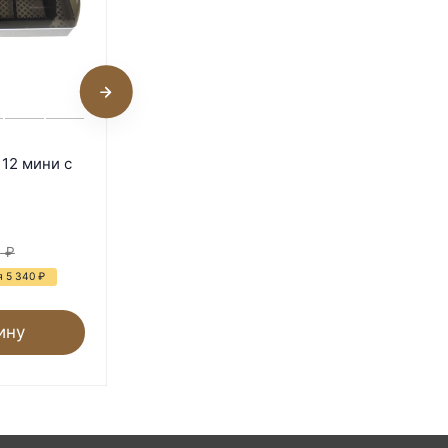
Инкубатор Rcom MARU 200
12 мини с
Deluxe MAX
В наличии
113 850
₽
0
₽
198 000
₽
я 5 340
₽
- 43%
Экономия 84 150
₽
ину
В корзину