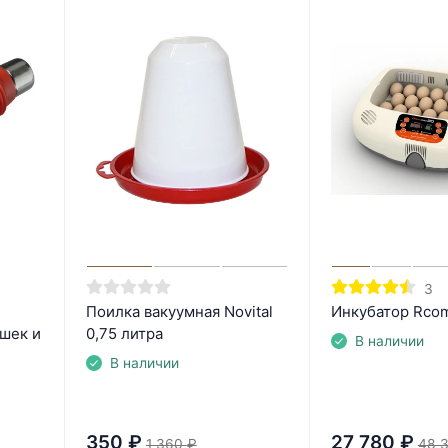
3
Поилка вакуумная Novital
Инкубатор Rco
ушек и
0,75 литра
В наличии
В наличии
350
₽
27 780
₽
1 360
₽
48 