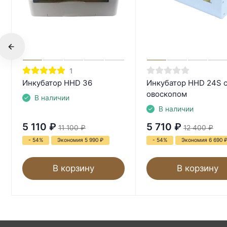
1
Инкубатор HHD 36
Инкубатор HHD 24S 
овоскопом
В наличии
В наличии
5 110
₽
5 710
₽
11 100
₽
12 400
₽
- 54%
Экономия 5 990
₽
- 54%
Экономия 6 690
В корзину
В корзину