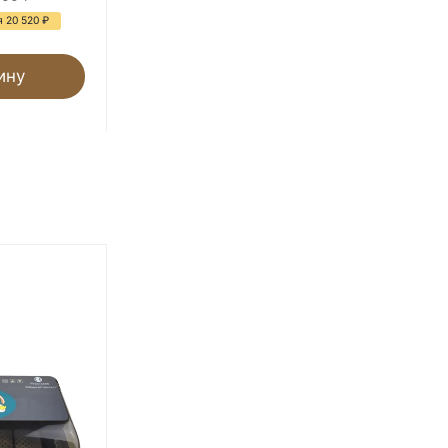
 20 520
₽
- 75%
Экономия 5 150
₽
ину
В корзину