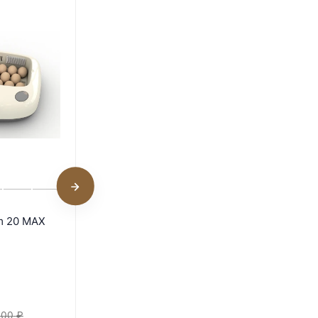
1
Кормушка бункерная
m 20 MAX
Novital 3,5 кг. пластик
В наличии
1 750
₽
300
₽
6 900
₽