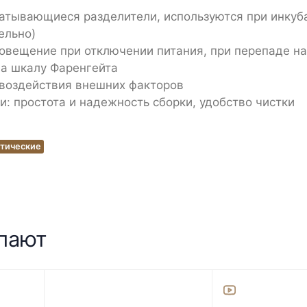
атывающиеся разделители, используются при инкуб
ельно)
повещение при отключении питания, при перепаде н
на шкалу Фаренгейта
воздействия внешних факторов
: простота и надежность сборки, удобство чистки
атические
упают