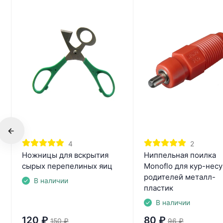
4
2
Ножницы для вскрытия
Ниппельная поилка
сырых перепелиных яиц
Monoflo для кур-нес
родителей металл-
В наличии
пластик
В наличии
120
₽
80
₽
150
₽
96
₽