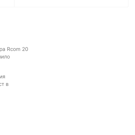
ора Rcom 20
лило
ия
ст в