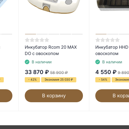
с
Инкубатор Rcom 20 MAX
Инкубатор HHD 
DO с овоскопом
овоскопом
В наличии
В наличии
33 870
₽
4 550
₽
58 900
₽
9 89
₽
- 42%
Экономия 25 030
₽
- 54%
Экономи
В корзину
В корз