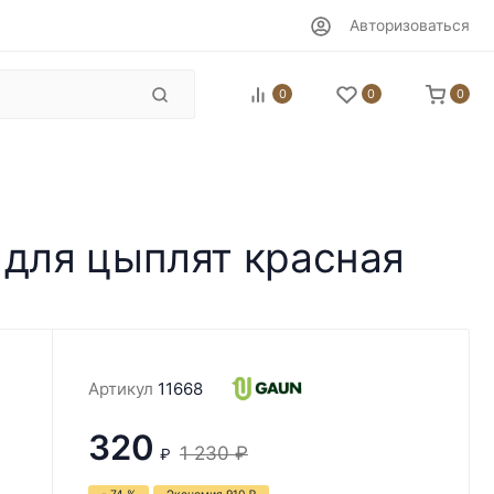
Авторизоваться
0
0
0
 для цыплят красная
Артикул
11668
320
1 230
₽
₽