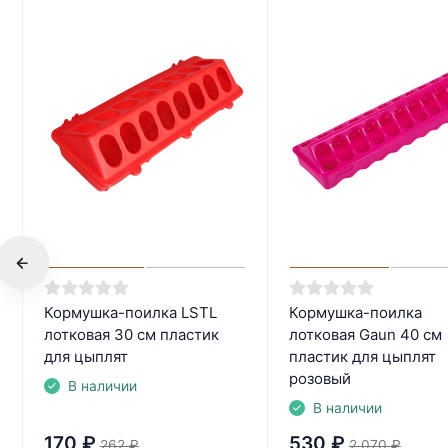
Кормушка-поилка LSTL
Кормушка-поилка
лотковая 30 см пластик
лотковая Gaun 40 см
для цыплят
пластик для цыплят
розовый
В наличии
В наличии
170
₽
530
₽
262
₽
2 070
₽