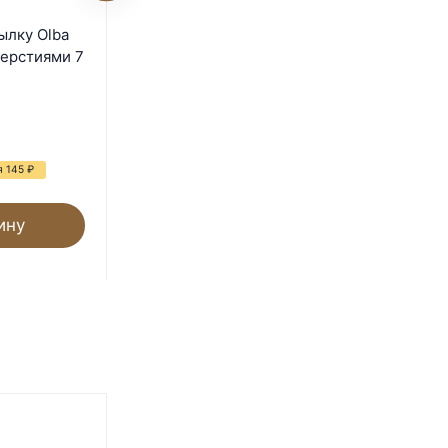
3
Бункерная кормушка LSTL
ылку Olba
6 кг.
верстиями 7
В наличии
500
₽
я 145
₽
ину
В корзину