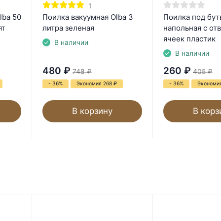
1
lba 50
Поилка вакуумная Olba 3
Поилка под бут
ят
литра зеленая
напольная с от
ячеек пластик
В наличии
В наличии
480
₽
260
₽
748
₽
405
₽
- 36%
Экономия 268
₽
- 36%
Экономи
В корзину
В корз