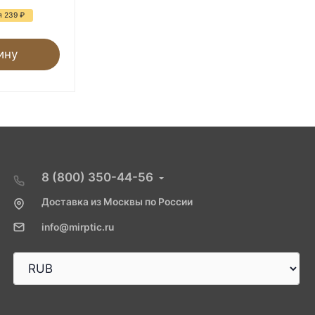
я 239
₽
- 36%
Экономия 185
₽
ину
В корзину
8 (800) 350-44-56
Доставка из Москвы по России
info@mirptic.ru