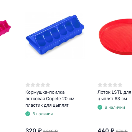
Кормушка-поилка
Лоток LSTL для
лотковая Copele 20 см
цыплят 63 см
пластик для цыплят
В наличии
В наличии
320
₽
440
₽
1 240
₽
679
₽