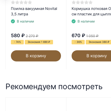
Поилка вакуумная Novital
Кормушка лотковая O
3,5 литра
см пластик для цыпл
В наличии
В наличии
580
₽
670
₽
2 270
₽
1 050
₽
- 74%
Экономия 1 690
₽
- 36%
Экономия 380
₽
В корзину
В корзину
Рекомендуем посмотреть