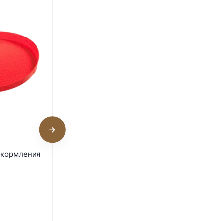
Лоток LSTL для кормления
 кормления
цыплят 50 см
В наличии
330
₽
515
₽