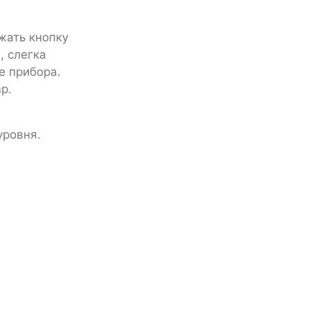
жать кнопку
, слегка
е прибора.
p.
уровня.