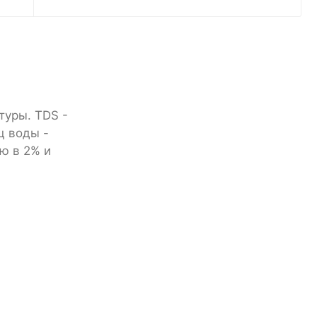
туры. TDS -
ц воды -
ью в 2% и