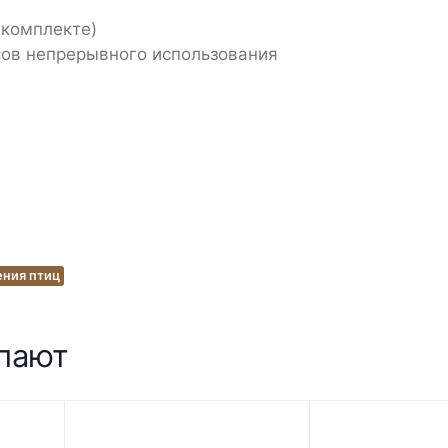
 комплекте)
асов непрерывного использования
ения птиц
упают