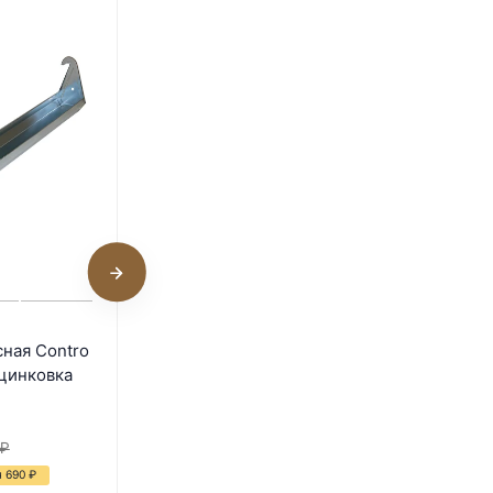
1
Кормушка навесная Contro
ная Contro
Fratelli 90 см оцинковка
оцинковка
В наличии
1 160
₽
₽
1 670
₽
я 690
₽
- 31%
Экономия 510
₽