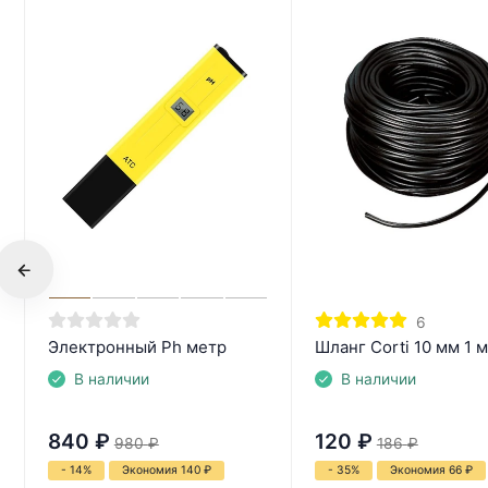
6
Электронный Ph метр
Шланг Corti 10 мм 1 
В наличии
В наличии
840
₽
120
₽
980
₽
186
₽
- 14%
Экономия 140
₽
- 35%
Экономия 66
₽