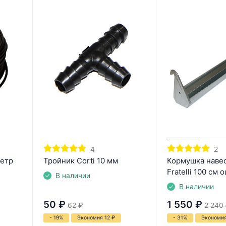
4
2
метр
Тройник Corti 10 мм
Кормушка навес
Fratelli 100 см 
В наличии
В наличии
50
₽
1 550
₽
62
₽
2 240
- 19%
Экономия 12
₽
- 31%
Экономи