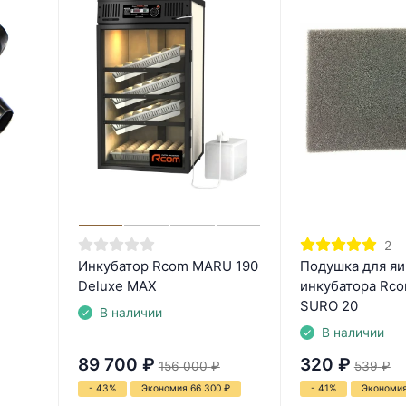
2
Инкубатор Rcom MARU 190
Подушка для я
Deluxe MAX
инкубатора Rco
SURO 20
В наличии
В наличии
89 700
₽
320
₽
156 000
₽
539
₽
- 43%
Экономия 66 300
₽
- 41%
Экономи