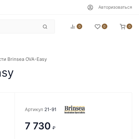
Авторизоваться
0
0
0
ти Brinsea OVA-Easy
asy
Артикул
21-91
7 730
₽