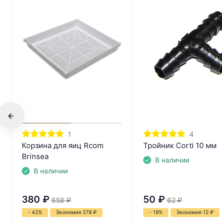
1
4
Корзина для яиц Rcom
Тройник Corti 10 мм
Brinsea
В наличии
В наличии
380
₽
50
₽
658
₽
62
₽
- 42%
Экономия 278
₽
- 19%
Экономия 12
₽