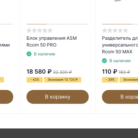
к
Блок управления ASM
Разделитель дл
лями
Rcom 50 PRO
универсального
Rcom 50 MAX
В наличии
В наличии
18 580
₽
110
₽
32 300
₽
180
₽
₽
- 42%
Экономия 13 720
₽
- 39%
Экономи
В корзину
В корз