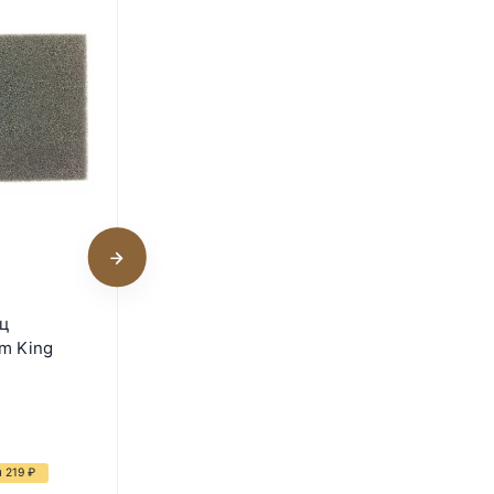
Разделитель для
иц
универсального лотка
m King
Rcom 50 MAX
В наличии
110
₽
180
₽
я 219
₽
- 39%
Экономия 70
₽