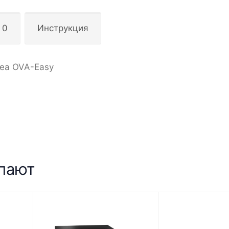
 0
Инструкция
sea OVA-Easy
упают