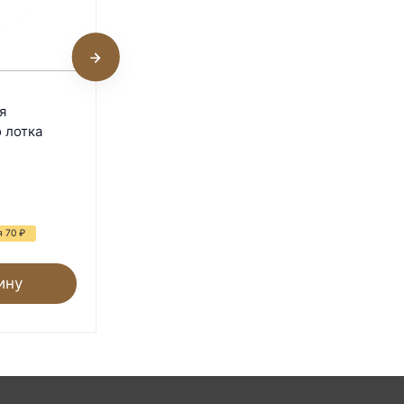
2
Подушка для яиц
я
инкубатора Rcom King
 лотка
SURO 20
В наличии
320
₽
539
₽
я 70
₽
- 41%
Экономия 219
₽
ину
В корзину