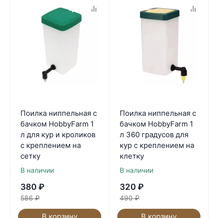
Поилка ниппельная с
Поилка ниппельная с
бачком HobbyFarm 1
бачком HobbyFarm 1
л для кур и кроликов
л 360 градусов для
с креплением на
кур с креплением на
сетку
клетку
В наличии
В наличии
380
₽
320
₽
586
₽
490
₽
В корзину
В корзину