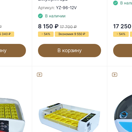
В нал
Артикул:
YZ-96-12V
В наличии
8 150
₽
17 250
₽
17 700
₽
5 340
₽
- 54%
Экономия 9 550
₽
- 54%
ину
В корзину