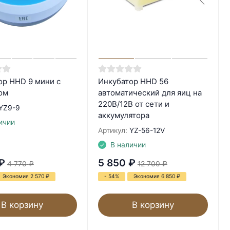
ор HHD 9 мини с
Инкубатор HHD 56
ом
автоматический для яиц на
220В/12В от сети и
YZ9-9
аккумулятора
ичии
Артикул:
YZ-56-12V
В наличии
₽
5 850
₽
4 770
₽
12 700
₽
Экономия 2 570
₽
- 54%
Экономия 6 850
₽
В корзину
В корзину