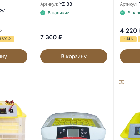
Артикул:
YZ-88
Артикул:
2V
В наличии
В нал
4 220
₽
7 360
₽
6 690
₽
- 54%
ину
В корзину