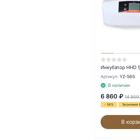
Инкубатор HHD 
Артикул:
YZ-56S
В наличии
6 860
₽
14 900
- 54%
Экономия 
В корз