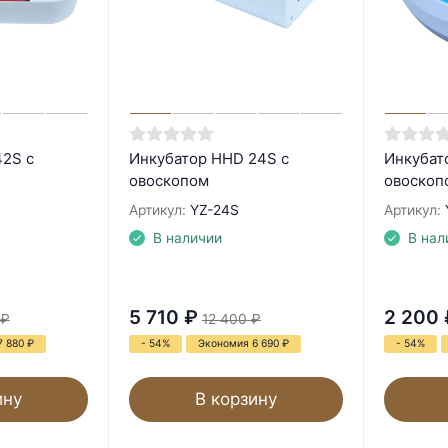
42S с
Инкубатор HHD 24S с
Инкубат
овоскопом
овоскоп
Артикул:
YZ-24S
Артикул:
В наличии
В нал
5 710
₽
2 200
₽
12 400
₽
7 880
₽
- 54%
Экономия 6 690
₽
- 54%
ину
В корзину