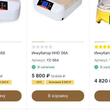
56S
Инкубатор HHD 56A
Инкубат
Артикул:
YZ-56A
Артикул:
В наличии
В нал
5 800
₽
₽
12 600
₽
4 820
8 040
₽
- 54%
Экономия 6 800
₽
ину
В корзину