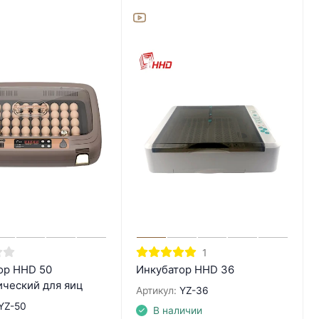
1
ор HHD 50
Инкубатор HHD 36
ический для яиц
Артикул:
YZ-36
YZ-50
В наличии