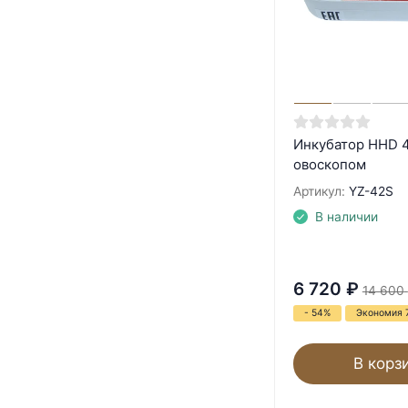
Инкубатор HHD 
овоскопом
Артикул:
YZ-42S
В наличии
6 720
₽
14 600
- 54%
Экономия 
В корз