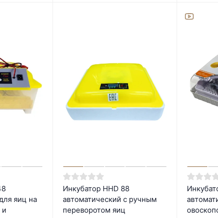
48
Инкубатор HHD 88
Инкубат
для яиц на
автоматический с ручным
автомат
 и
переворотом яиц
овоскоп