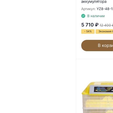
аккумулятора
Артикул:
YZ8-48-1
В наличии
5 710
₽
12 400
- 54%
Экономия 
В корз