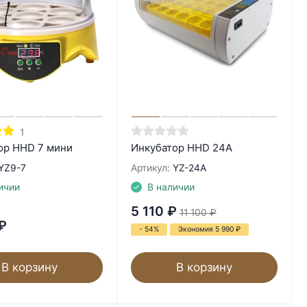
1
ор HHD 7 мини
Инкубатор HHD 24A
YZ9-7
Артикул:
YZ-24A
ичии
В наличии
5 110
₽
11 100
₽
₽
- 54%
Экономия 5 990
₽
В корзину
В корзину