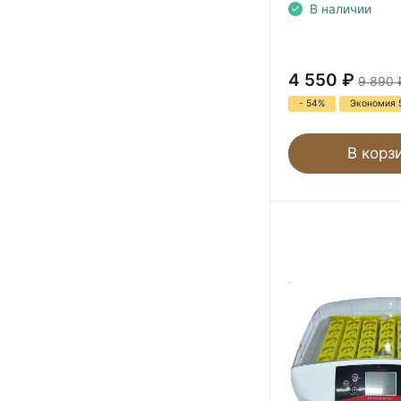
В наличии
4 550
₽
9 890
- 54%
Экономия 
В корз