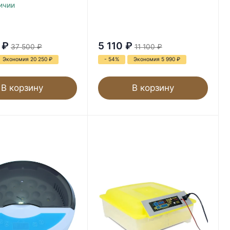
ичии
₽
5 110
₽
37 500
₽
11 100
₽
Экономия 20 250
₽
- 54%
Экономия 5 990
₽
В корзину
В корзину