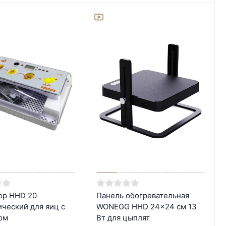
ор HHD 20
Панель обогревательная
ический для яиц с
WONEGG HHD 24x24 см 13
ом
Вт для цыплят