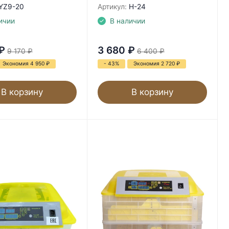
YZ9-20
Артикул:
H-24
ичии
В наличии
₽
3 680
₽
9 170
₽
6 400
₽
Экономия 4 950
₽
- 43%
Экономия 2 720
₽
В корзину
В корзину