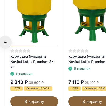
Кормушка бункерная
Кормушка бункерная
Novital Kubic Premium 34
Novital Kubic Premium 
кг.
В наличии
В наличии
9 340
₽
7 110
₽
36 900
₽
28 100
₽
- 75%
Экономия 27 560
₽
- 75%
Экономия 20 990
В корзину
В корзину