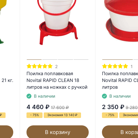
2
1
Поилка поплавковая
Поилка поплав
21 кг.
Novital RAPID CLEAN 18
Novital RAPID C
литров на ножках с ручкой
литров
В наличии
В наличии
4 460
₽
2 350
₽
17 600
₽
9 280
₽
- 75%
Экономия 13 140
₽
- 75%
Экономия
В корзину
В корз