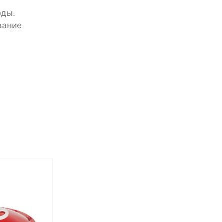
оды.
вание