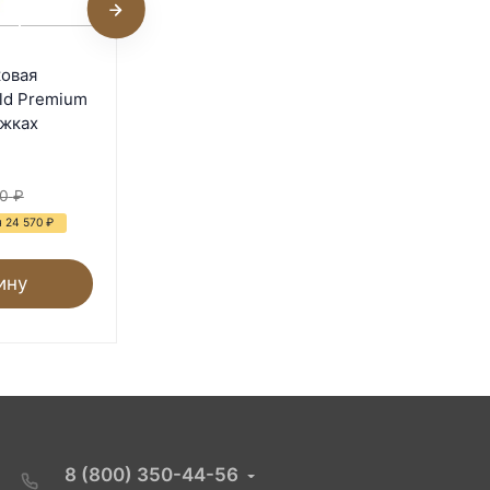
Поилка поплавковая
ковая
Novital RAPID CLEAN 18
old Premium
литров с ручкой
ожках
В наличии
3 340
₽
0
₽
13 200
₽
 24 570
₽
- 75%
Экономия 9 860
₽
ину
В корзину
8 (800) 350-44-56