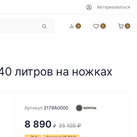
Авторизоваться
0
0
0
 40 литров на ножках
Артикул
2178A0000
8 890
35 100
₽
₽