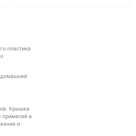
го пластика
шо
й домашней
тов. Крышка
е примесей в
ивание и