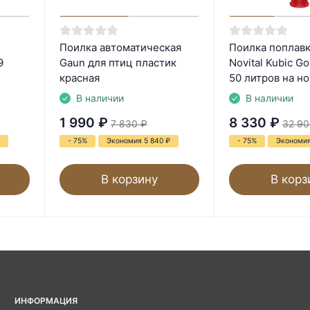
Поилка автоматическая
Поилка поплав
9
Gaun для птиц пластик
Novital Kubic G
красная
50 литров на н
В наличии
В наличии
1 990
₽
8 330
₽
7 830
₽
32 90
- 75%
Экономия 5 840
₽
- 75%
Экономия
В корзину
В корз
ИНФОРМАЦИЯ