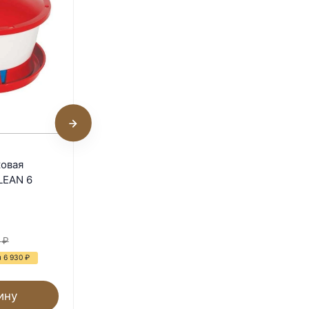
4
Перосъёмная машина NT-
ковая
600 для бройлеров 1.5 кВт
LEAN 6
В наличии
33 600
₽
₽
66 400
₽
 6 930
₽
- 49%
Экономия 32 800
₽
ину
В корзину