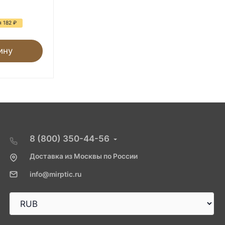
600
₽
2 340
₽
я 182
₽
- 74%
Экономия 1 740
₽
ину
В корзину
8 (800) 350-44-56
Доставка из Москвы по России
info@mirptic.ru