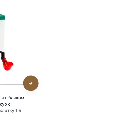
Поилка чашечная Gaun для
я с бачком
мелкой птицы пластик с
кур с
подключением к емкости
клетку 1 л
2 шт.
В наличии