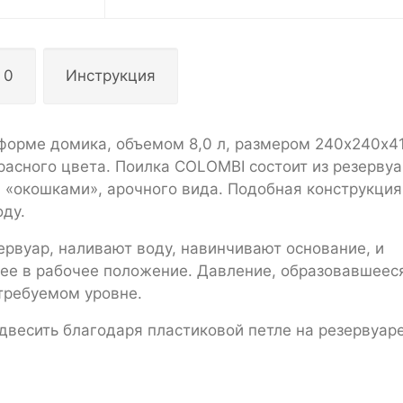
 0
Инструкция
 форме домика, объемом 8,0 л, размером 240х240х4
красного цвета. Поилка COLOMBI состоит из резерву
- «окошками», арочного вида. Подобная конструкция
оду.
ервуар, наливают воду, навинчивают основание, и
ее в рабочее положение. Давление, образовавшееся
требуемом уровне.
двесить благодаря пластиковой петле на резервуар