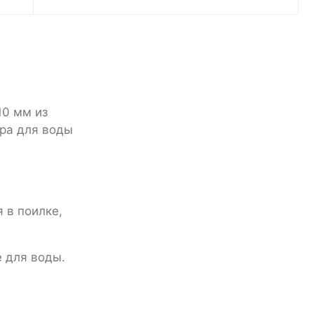
10 мм из
ара для воды
 в поилке,
е для воды.