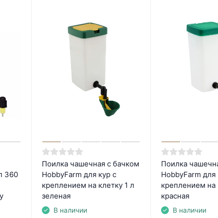
Поилка чашечная с бачком
Поилка чашечна
л 360
HobbyFarm для кур с
HobbyFarm для 
креплением на клетку 1 л
креплением на 
у
зеленая
красная
В наличии
В наличии