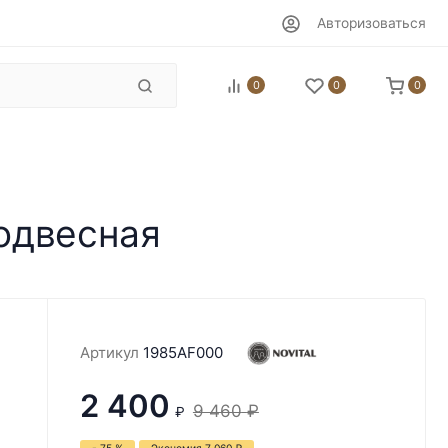
Авторизоваться
0
0
0
подвесная
Артикул
1985AF000
2 400
9 460
₽
₽