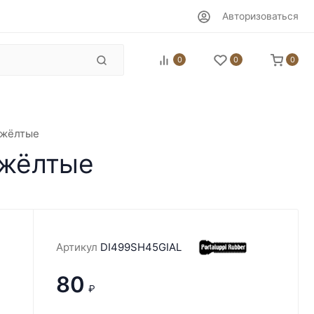
Авторизоваться
0
0
0
 жёлтые
 жёлтые
Артикул
DI499SH45GIAL
80
₽