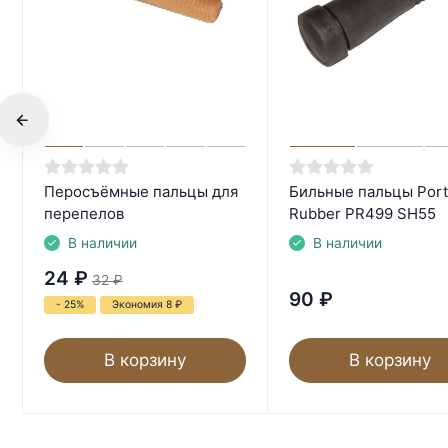
Перосъёмные пальцы для
Бильные пальцы Port
перепелов
Rubber PR499 SH55
В наличии
В наличии
24
₽
32
₽
90
₽
- 25%
Экономия 8
₽
В корзину
В корзину