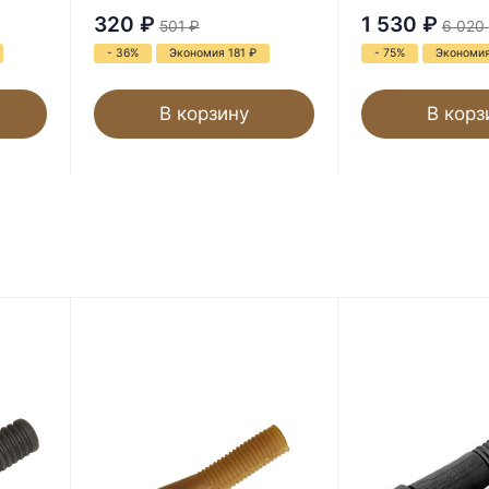
320
₽
1 530
₽
501
₽
6 020
- 36%
Экономия 181
₽
- 75%
Экономия
В корзину
В корз