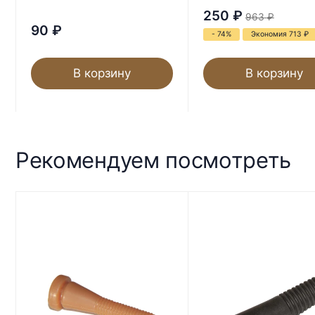
250
₽
963
₽
90
₽
- 74%
Экономия 713
₽
В корзину
В корзину
Рекомендуем посмотреть