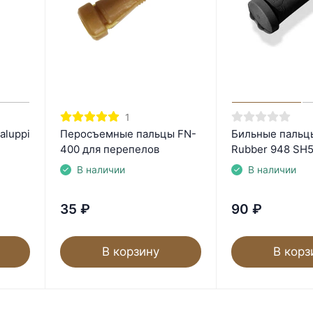
1
aluppi
Перосъемные пальцы FN-
Бильные пальцы
400 для перепелов
Rubber 948 SH
В наличии
В наличии
35
₽
90
₽
В корзину
В корз