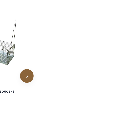
Перосъёмные пальцы для
воловка
перепелов
В наличии