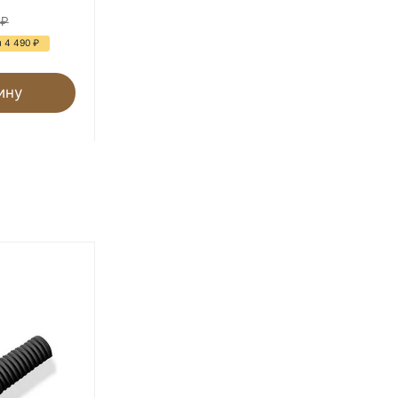
24
₽
₽
32
₽
 4 490
₽
- 25%
Экономия 8
₽
ину
В корзину