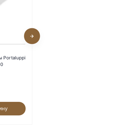
Бильные пальцы
 Portaluppi
Portaluppi Rubber 948
50
SH60
В наличии
90
₽
ину
В корзину