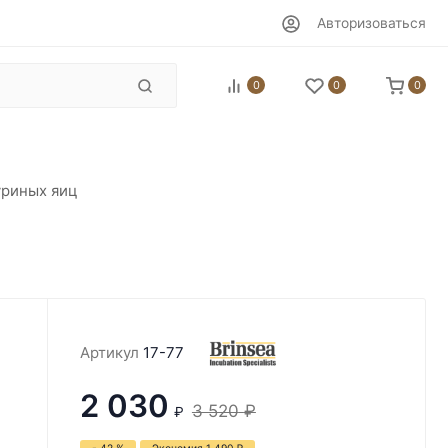
Авторизоваться
0
0
0
уриных яиц
Артикул
17-77
2 030
3 520
₽
₽