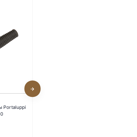
3
Крестовое соединение
 Portaluppi
Novital 10 мм
50
В наличии