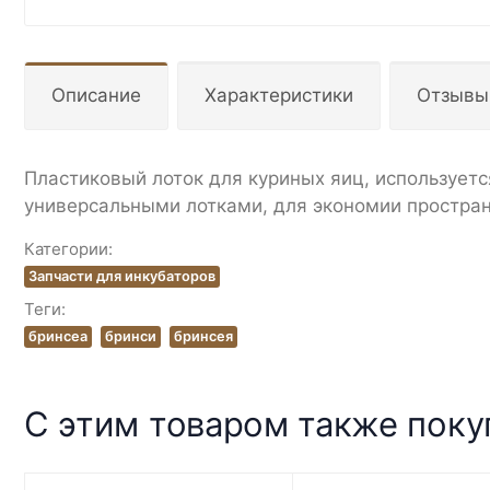
Описание
Характеристики
Отзывы
Пластиковый лоток для куриных яиц, используетс
универсальными лотками, для экономии простран
Категории:
Запчасти для инкубаторов
Теги:
бринсеа
бринси
бринсея
С этим товаром также пок