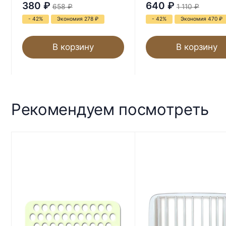
380
₽
640
₽
658
₽
1 110
₽
- 42%
Экономия 278
₽
- 42%
Экономия 470
₽
В корзину
В корзину
Рекомендуем посмотреть