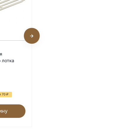
2
Подушка для яиц
я
инкубатора Rcom King
 лотка
SURO 20
В наличии
320
₽
539
₽
я 70
₽
- 41%
Экономия 219
₽
ину
В корзину