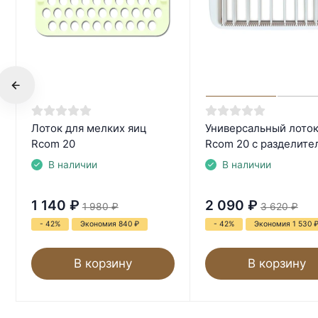
Лоток для мелких яиц
Универсальный лото
Rcom 20
Rcom 20 с разделите
В наличии
В наличии
1 140
₽
2 090
₽
1 980
₽
3 620
₽
- 42%
Экономия 840
₽
- 42%
Экономия 1 530
В корзину
В корзину