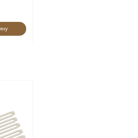
110
₽
403
₽
- 73%
Экономия 293
₽
ину
В корзину