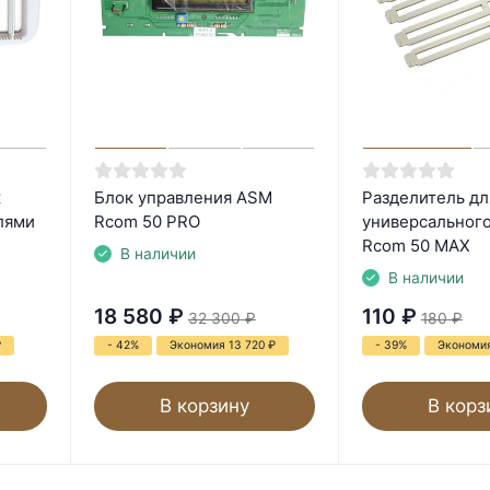
к
Блок управления ASM
Разделитель дл
лями
Rcom 50 PRO
универсального
Rcom 50 MAX
В наличии
В наличии
18 580
₽
110
₽
32 300
₽
180
₽
₽
- 42%
Экономия 13 720
₽
- 39%
Экономи
В корзину
В корз