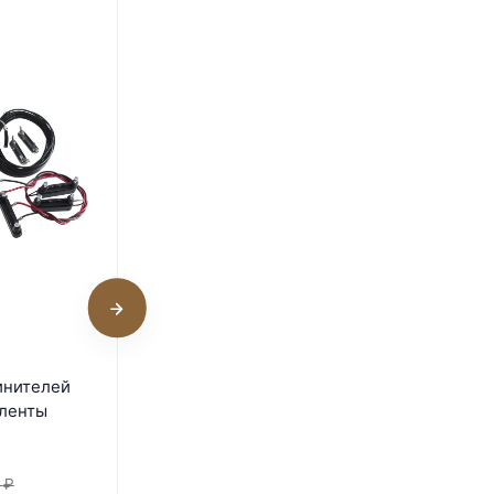
Кабель Olli для
инителей
соединения двух ярусов
 ленты
зимней ленты
Под заказ
₽