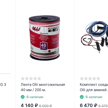
SG 3
Лента Olli многожильная
Комплект соед
40 мм / 200 м.
Olli для зимней
В наличии
В наличии
4 140
₽
6 470
₽
6 000
₽
9 370