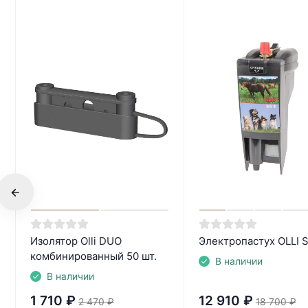
Изолятор Olli DUO
Электропастух OLLI 
комбинированный 50 шт.
В наличии
В наличии
1 710
₽
12 910
₽
2 470
₽
18 700
₽