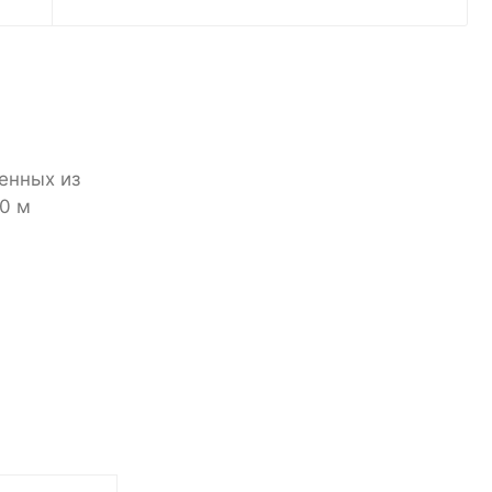
ленных из
00 м