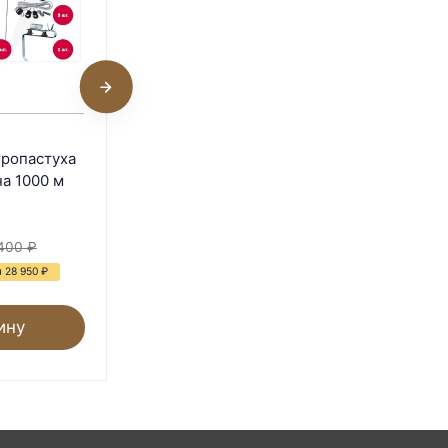
Комплект электропастуха
тропастуха
для овец 9В/12В на 500 м
на 1000 м
В наличии
56 310
₽
400
₽
81 600
₽
 28 950
₽
- 31%
Экономия 25 290
₽
ину
В корзину