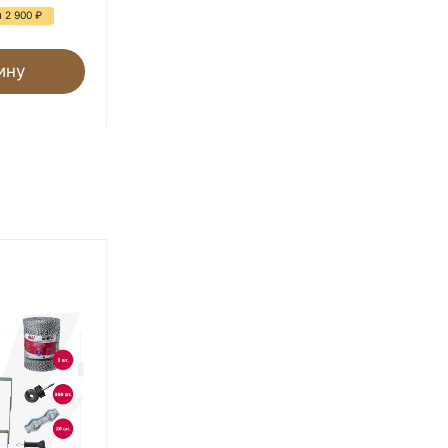
3 020
₽
 2 900
₽
ину
В корзину