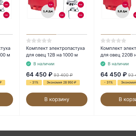
стуха
Комплект электропастуха
Комплект элек
500 м
для овец 12В на 1000 м
для овец 220В 
В наличии
В наличии
64 450
₽
64 450
₽
93 400
₽
93 
₽
- 31%
Экономия 28 950
₽
- 31%
Экономия
В корзину
В корз