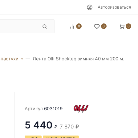
Авторизоваться
0
0
0
пастухи
Лента Olli Shockteq зимняя 40 мм 200 м.
Артикул
6031019
5 440
7 870
₽
₽