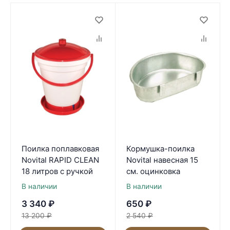
Поилка поплавковая
Кормушка-поилка
Novital RAPID CLEAN
Novital навесная 15
18 литров с ручкой
см. оцинковка
В наличии
В наличии
3 340
₽
650
₽
13 200
₽
2 540
₽