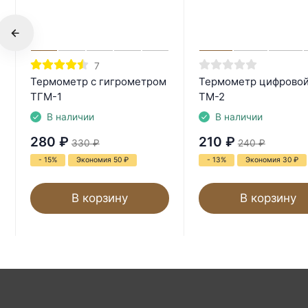
7
Термометр с гигрометром
Термометр цифрово
ТГМ-1
ТМ-2
В наличии
В наличии
280
₽
210
₽
330
₽
240
₽
- 15%
Экономия 50
₽
- 13%
Экономия 30
₽
В корзину
В корзину