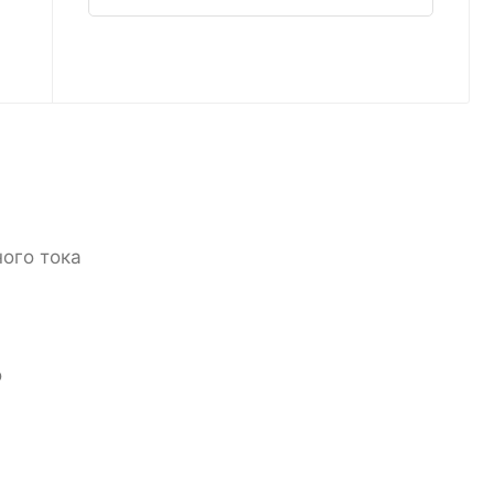
ого тока
о