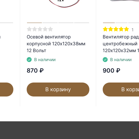
1
й
Осевой вентилятор
Вентилятор ра
корпусной 120х120х38мм
центробежный
12 Вольт
120х120х32мм 1
В наличии
В наличии
870
₽
900
₽
В корзину
В корз