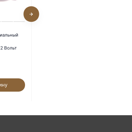
Осевой вентилятор
диальный
200х200х60 мм 220 Вольт
2 Вольт
В наличии
3 500
₽
ину
В корзину