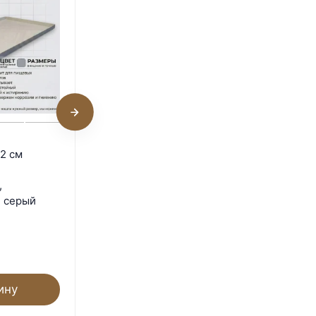
Поддон 115х65х2 см
2 см
пластиковый из
полипропилена,
,
универсальный, серый
, серый
Под заказ
2 350
₽
ину
В корзину