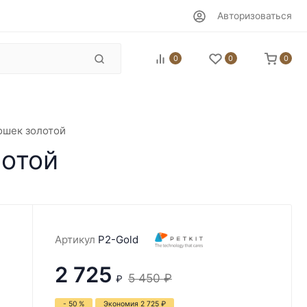
Авторизоваться
0
0
0
кошек золотой
лотой
Артикул
P2-Gold
2 725
5 450
₽
₽
- 50 %
Экономия
2 725
₽