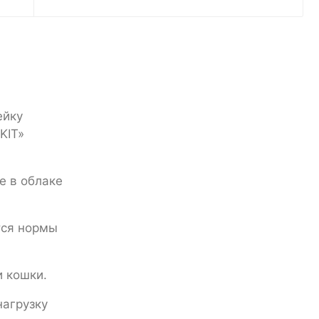
ейку
KIT»
е в облаке
тся нормы
и кошки.
нагрузку